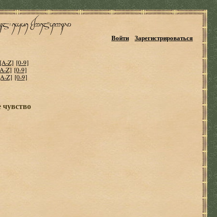
Войти
Зарегистрироваться
[A-Z]
[0-9]
[A-Z]
[0-9]
[A-Z]
[0-9]
 чувство