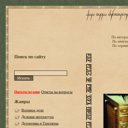
По автора
По книга
По серия
Поиск по сайту
Цитаты из книг
Ответы на вопросы
Жанры
Военное дело
Деловая литература
Детективы и Триллеры