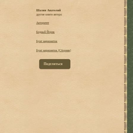
Шалин Анатолий
другие книги автора:
Автоpитет
Бедный Йорик
Бунт марионеток
Бунт марионеток [Сборник]
Поделиться