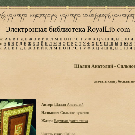
Электронная библиотека RoyalLib.com
м:
А
Б
В
Г
Д
Е
Ж
З
И
Й
К
Л
М
Н
О
П
Р
С
Т
У
Ф
Х
Ц
Ч
Ш
Щ
Ы
Э
Ю
Я
м:
А
Б
В
Г
Д
Е
Ж
З
И
Й
К
Л
М
Н
О
П
Р
С
Т
У
Ф
Х
Ц
Ч
Ш
Щ
Ы
Э
Ю
Я
м:
А
Б
В
Г
Д
Е
Ж
З
И
Й
К
Л
М
Н
О
П
Р
С
Т
У
Ф
Х
Ц
Ч
Ш
Щ
Ы
Э
Ю
Я
Шалин Анатолий - Сильное
скачать книгу бесплатно
Автор:
Шалин Анатолий
Название:
Сильное чувство
Жанр:
Научная фантастика
Читать книгу Online