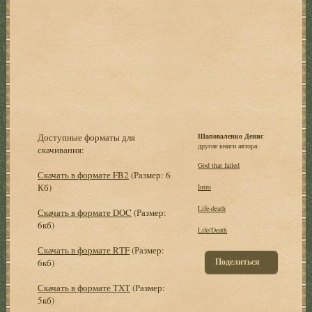
Доступные форматы для
Шаповаленко Денис
другие книги автора:
скачивания:
God that failed
Скачать в формате FB2
(Размер: 6
Кб)
Intro
Life-death
Скачать в формате DOC
(Размер:
6кб)
Life/Death
Скачать в формате RTF
(Размер:
Поделиться
6кб)
Скачать в формате TXT
(Размер:
5кб)