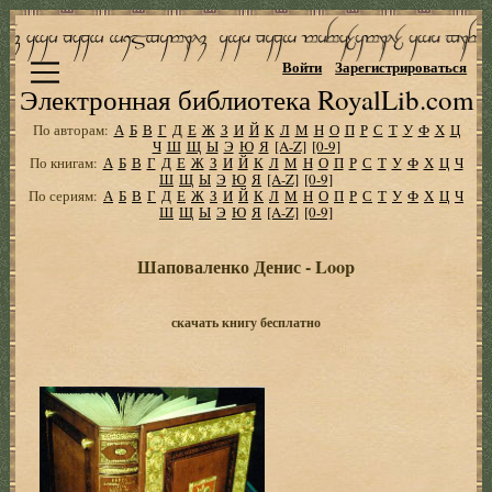
Войти
Зарегистрироваться
Электронная библиотека RoyalLib.com
По авторам:
А
Б
В
Г
Д
Е
Ж
З
И
Й
К
Л
М
Н
О
П
Р
С
Т
У
Ф
Х
Ц
Ч
Ш
Щ
Ы
Э
Ю
Я
[A-Z]
[0-9]
По книгам:
А
Б
В
Г
Д
Е
Ж
З
И
Й
К
Л
М
Н
О
П
Р
С
Т
У
Ф
Х
Ц
Ч
Ш
Щ
Ы
Э
Ю
Я
[A-Z]
[0-9]
По сериям:
А
Б
В
Г
Д
Е
Ж
З
И
Й
К
Л
М
Н
О
П
Р
С
Т
У
Ф
Х
Ц
Ч
Ш
Щ
Ы
Э
Ю
Я
[A-Z]
[0-9]
Шаповаленко Денис - Loop
скачать книгу бесплатно