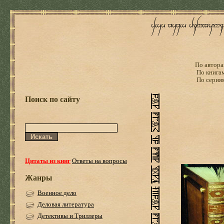
По автора
По книга
По серия
Поиск по сайту
Цитаты из книг
Ответы на вопросы
Жанры
Военное дело
Деловая литература
Детективы и Триллеры