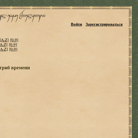
Войти
Зарегистрироваться
[A-Z]
[0-9]
[A-Z]
[0-9]
[A-Z]
[0-9]
гриб времени