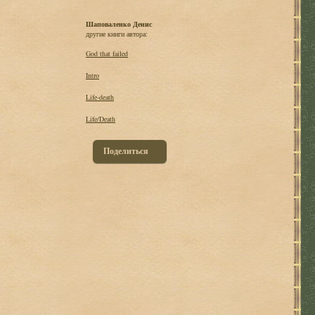
Шаповаленко Денис
другие книги автора:
God that failed
Intro
Life-death
Life/Death
Поделиться