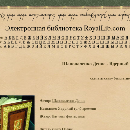
Электронная библиотека RoyalLib.com
м:
А
Б
В
Г
Д
Е
Ж
З
И
Й
К
Л
М
Н
О
П
Р
С
Т
У
Ф
Х
Ц
Ч
Ш
Щ
Ы
Э
Ю
Я
м:
А
Б
В
Г
Д
Е
Ж
З
И
Й
К
Л
М
Н
О
П
Р
С
Т
У
Ф
Х
Ц
Ч
Ш
Щ
Ы
Э
Ю
Я
м:
А
Б
В
Г
Д
Е
Ж
З
И
Й
К
Л
М
Н
О
П
Р
С
Т
У
Ф
Х
Ц
Ч
Ш
Щ
Ы
Э
Ю
Я
Шаповаленко Денис - Ядерный 
скачать книгу бесплатно
Автор:
Шаповаленко Денис
Название:
Ядерный гриб времени
Жанр:
Научная фантастика
Читать книгу Online