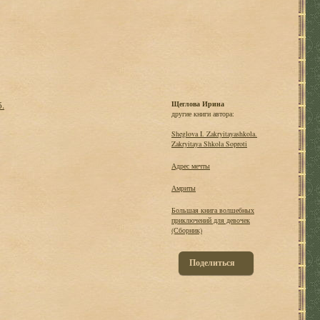
б.
Щеглова Ирина
другие книги автора:
Sheglova I. Zakryitayashkola.
Zakryitaya Shkola Soproti
Адрес мечты
Амриты
Большая книга волшебных
приключений для девочек
(Сборник)
Поделиться