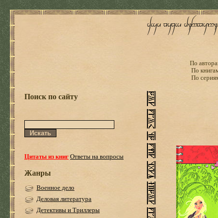
По автора
По книга
По серия
Поиск по сайту
Цитаты из книг
Ответы на вопросы
Жанры
Военное дело
Деловая литература
Детективы и Триллеры