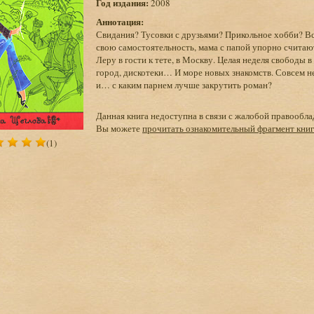
Год издания:
2008
Аннотация:
Свидания? Тусовки с друзьями? Прикольное хобби? Все
свою самостоятельность, мама с папой упорно считаю
Леру в гости к тете, в Москву. Целая неделя свободы 
город, дискотеки… И море новых знакомств. Совсем не
и… с каким парнем лучше закрутить роман?
Данная книга недоступна в связи с жалобой правообла
Вы можете
прочитать ознакомительный фрагмент кни
(1)