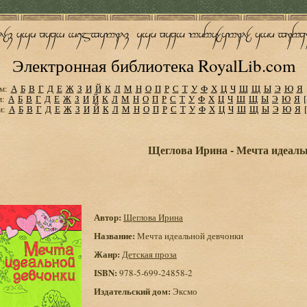
Электронная библиотека RoyalLib.com
м:
А
Б
В
Г
Д
Е
Ж
З
И
Й
К
Л
М
Н
О
П
Р
С
Т
У
Ф
Х
Ц
Ч
Ш
Щ
Ы
Э
Ю
Я
м:
А
Б
В
Г
Д
Е
Ж
З
И
Й
К
Л
М
Н
О
П
Р
С
Т
У
Ф
Х
Ц
Ч
Ш
Щ
Ы
Э
Ю
Я
м:
А
Б
В
Г
Д
Е
Ж
З
И
Й
К
Л
М
Н
О
П
Р
С
Т
У
Ф
Х
Ц
Ч
Ш
Щ
Ы
Э
Ю
Я
Щеглова Ирина - Мечта идеаль
Автор:
Щеглова Ирина
Название:
Мечта идеальной девчонки
Жанр:
Детская проза
ISBN:
978-5-699-24858-2
Издательский дом:
Эксмо