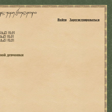
Войти
Зарегистрироваться
[A-Z]
[0-9]
[A-Z]
[0-9]
[A-Z]
[0-9]
ной девчонки