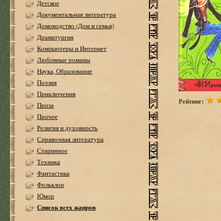
Детское
Документальная литература
Домоводство (Дом и семья)
Драматургия
Компьютеры и Интернет
Любовные романы
Наука, Образование
Поэзия
Приключения
Рейтинг:
Проза
Прочее
Религия и духовность
Справочная литература
Старинное
Техника
Фантастика
Фольклор
Юмор
Список всех жанров