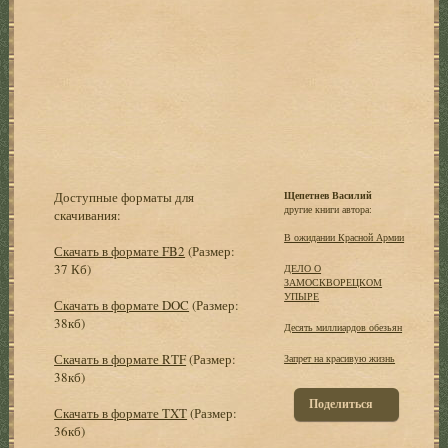
Доступные форматы для
Щепетнев Василий
другие книги автора:
скачивания:
В ожидании Красной Армии
Скачать в формате FB2
(Размер:
37 Кб)
ДЕЛО О
ЗАМОСКВОРЕЦКОМ
УПЫРЕ
Скачать в формате DOC
(Размер:
38кб)
Десять миллиаpдов обезьян
Скачать в формате RTF
(Размер:
Запpет на кpасивyю жизнь
38кб)
Поделиться
Скачать в формате TXT
(Размер:
36кб)