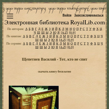
Войти
Зарегистрироваться
Электронная библиотека RoyalLib.com
По авторам:
А
Б
В
Г
Д
Е
Ж
З
И
Й
К
Л
М
Н
О
П
Р
С
Т
У
Ф
Х
Ц
Ч
Ш
Щ
Ы
Э
Ю
Я
[A-Z]
[0-9]
По книгам:
А
Б
В
Г
Д
Е
Ж
З
И
Й
К
Л
М
Н
О
П
Р
С
Т
У
Ф
Х
Ц
Ч
Ш
Щ
Ы
Э
Ю
Я
[A-Z]
[0-9]
По сериям:
А
Б
В
Г
Д
Е
Ж
З
И
Й
К
Л
М
Н
О
П
Р
С
Т
У
Ф
Х
Ц
Ч
Ш
Щ
Ы
Э
Ю
Я
[A-Z]
[0-9]
Щепетнев Василий - Тот, кто не спит
скачать книгу бесплатно