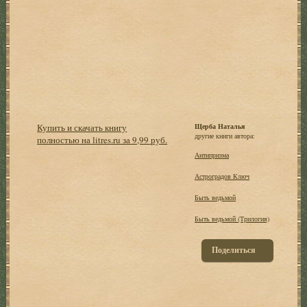
Купить и скачать книгу
Щерба Наталья
другие книги автора:
полностью на litres.ru за 9,99 руб.
Антипризма
Астроградов Ключ
Быть ведьмой
Быть ведьмой (Трилогия)
Поделиться