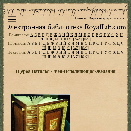
Войти
Зарегистрироваться
Электронная библиотека RoyalLib.com
По авторам:
А
Б
В
Г
Д
Е
Ж
З
И
Й
К
Л
М
Н
О
П
Р
С
Т
У
Ф
Х
Ц
Ч
Ш
Щ
Ы
Э
Ю
Я
[A-Z]
[0-9]
По книгам:
А
Б
В
Г
Д
Е
Ж
З
И
Й
К
Л
М
Н
О
П
Р
С
Т
У
Ф
Х
Ц
Ч
Ш
Щ
Ы
Э
Ю
Я
[A-Z]
[0-9]
По сериям:
А
Б
В
Г
Д
Е
Ж
З
И
Й
К
Л
М
Н
О
П
Р
С
Т
У
Ф
Х
Ц
Ч
Ш
Щ
Ы
Э
Ю
Я
[A-Z]
[0-9]
Щерба Наталья - Фея-Исполняющая-Желания