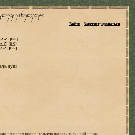
Войти
Зарегистрироваться
[A-Z]
[0-9]
[A-Z]
[0-9]
[A-Z]
[0-9]
ель душ
 также взял там поощрительную награду за лучший action.