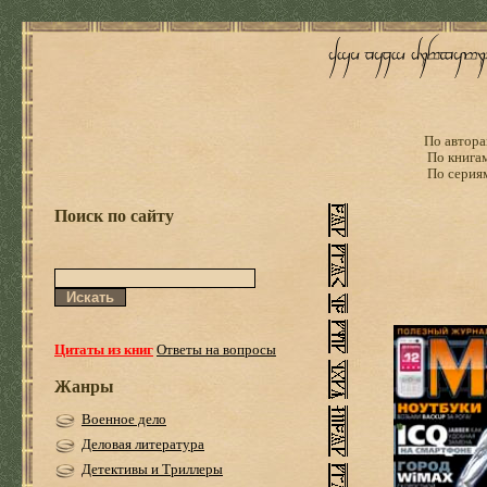
По автора
По книга
По серия
Поиск по сайту
Цитаты из книг
Ответы на вопросы
Жанры
Военное дело
Деловая литература
Детективы и Триллеры