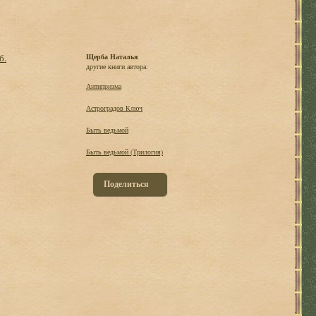
б.
Щерба Наталья
другие книги автора:
Антипризма
Астроградов Ключ
Быть ведьмой
Быть ведьмой (Трилогия)
Поделиться