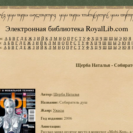
Электронная библиотека RoyalLib.com
м:
А
Б
В
Г
Д
Е
Ж
З
И
Й
К
Л
М
Н
О
П
Р
С
Т
У
Ф
Х
Ц
Ч
Ш
Щ
Ы
Э
Ю
Я
м:
А
Б
В
Г
Д
Е
Ж
З
И
Й
К
Л
М
Н
О
П
Р
С
Т
У
Ф
Х
Ц
Ч
Ш
Щ
Ы
Э
Ю
Я
м:
А
Б
В
Г
Д
Е
Ж
З
И
Й
К
Л
М
Н
О
П
Р
С
Т
У
Ф
Х
Ц
Ч
Ш
Щ
Ы
Э
Ю
Я
Щерба Наталья - Собират
Автор:
Щерба Наталья
Название:
Собиратель душ
Жанр:
Ужасы
Год издания:
2006
Аннотация:
Рассказ занял десятое место в конкурсе «Mobi-Кон», а