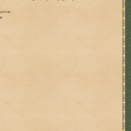
дателя.
ги
.