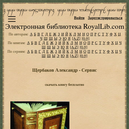
Войти
Зарегистрироваться
Электронная библиотека RoyalLib.com
По авторам:
А
Б
В
Г
Д
Е
Ж
З
И
Й
К
Л
М
Н
О
П
Р
С
Т
У
Ф
Х
Ц
Ч
Ш
Щ
Ы
Э
Ю
Я
[A-Z]
[0-9]
По книгам:
А
Б
В
Г
Д
Е
Ж
З
И
Й
К
Л
М
Н
О
П
Р
С
Т
У
Ф
Х
Ц
Ч
Ш
Щ
Ы
Э
Ю
Я
[A-Z]
[0-9]
По сериям:
А
Б
В
Г
Д
Е
Ж
З
И
Й
К
Л
М
Н
О
П
Р
С
Т
У
Ф
Х
Ц
Ч
Ш
Щ
Ы
Э
Ю
Я
[A-Z]
[0-9]
Щербаков Александр - Сервис
скачать книгу бесплатно