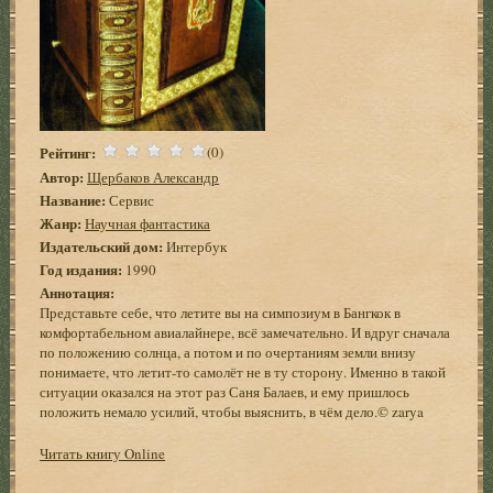
Рейтинг:
(0)
Автор:
Щербаков Александр
Название:
Сервис
Жанр:
Научная фантастика
Издательский дом:
Интербук
Год издания:
1990
Аннотация:
Представьте себе, что летите вы на симпозиум в Бангкок в
комфортабельном авиалайнере, всё замечательно. И вдруг сначала
по положению солнца, а потом и по очертаниям земли внизу
понимаете, что летит-то самолёт не в ту сторону. Именно в такой
ситуации оказался на этот раз Саня Балаев, и ему пришлось
положить немало усилий, чтобы выяснить, в чём дело.© zarya
Читать книгу Online