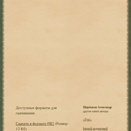
Доступные форматы для
Щербаков Александр
другие книги автора:
скачивания:
«Тук!»
Скачать в формате FB2
(Размер:
12 Кб)
Беглый подопечный