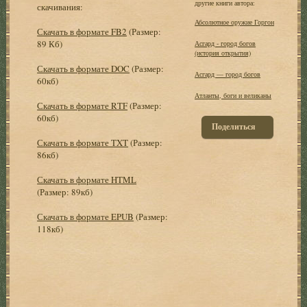
другие книги автора:
скачивания:
Абсолютное оружие Горгон
Скачать в формате FB2
(Размер:
89 Кб)
Асгард - город богов
(история открытия)
Скачать в формате DOC
(Размер:
Асгард — город богов
60кб)
Атланты, боги и великаны
Скачать в формате RTF
(Размер:
60кб)
Поделиться
Скачать в формате TXT
(Размер:
86кб)
Скачать в формате HTML
(Размер: 89кб)
Скачать в формате EPUB
(Размер:
118кб)