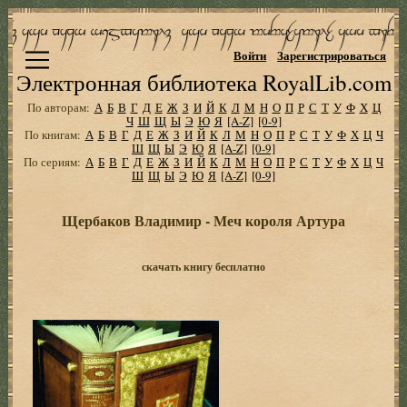
Войти
Зарегистрироваться
Электронная библиотека RoyalLib.com
По авторам:
А
Б
В
Г
Д
Е
Ж
З
И
Й
К
Л
М
Н
О
П
Р
С
Т
У
Ф
Х
Ц
Ч
Ш
Щ
Ы
Э
Ю
Я
[A-Z]
[0-9]
По книгам:
А
Б
В
Г
Д
Е
Ж
З
И
Й
К
Л
М
Н
О
П
Р
С
Т
У
Ф
Х
Ц
Ч
Ш
Щ
Ы
Э
Ю
Я
[A-Z]
[0-9]
По сериям:
А
Б
В
Г
Д
Е
Ж
З
И
Й
К
Л
М
Н
О
П
Р
С
Т
У
Ф
Х
Ц
Ч
Ш
Щ
Ы
Э
Ю
Я
[A-Z]
[0-9]
Щербаков Владимир - Меч короля Артура
скачать книгу бесплатно