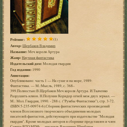
Рейтинг:
(1)
Автор:
Щербаков Владимир
Название:
Меч короля Артура
Жанр:
Научная фантастика
Издательский дом:
Молодая гвардия
Год издания:
1990
Аннотация:
Опубликовано: часть 1 — На суше и на море, 1989:
Фантастика. — М.:Мысль, 1989, с. 368–
399.Полностью:В.Щербаков Меч короля Артура. И.Ткаченко
Разрушить илион. Н.Полунин Коридор огней меж двух зеркал. —
М.: Мол. Гвардия, 1990. - 288 с. ("Румбы Фантастики"), стр. 3-72.
(ISBN 5-235-00974-6).Сборник фантастических произведений
членов Всесоюзного творческого объединения молодых
писателей-фантастов, действующего при издательстве "Молодая
гвардия". Кроме молодых авторов в сборнике представлен и член
Совета ВТО МПФ — писатель Владимир Щербаков