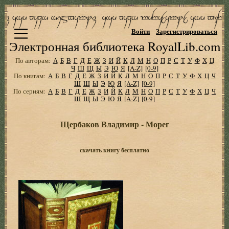
Войти
Зарегистрироваться
Электронная библиотека RoyalLib.com
По авторам:
А
Б
В
Г
Д
Е
Ж
З
И
Й
К
Л
М
Н
О
П
Р
С
Т
У
Ф
Х
Ц
Ч
Ш
Щ
Ы
Э
Ю
Я
[A-Z]
[0-9]
По книгам:
А
Б
В
Г
Д
Е
Ж
З
И
Й
К
Л
М
Н
О
П
Р
С
Т
У
Ф
Х
Ц
Ч
Ш
Щ
Ы
Э
Ю
Я
[A-Z]
[0-9]
По сериям:
А
Б
В
Г
Д
Е
Ж
З
И
Й
К
Л
М
Н
О
П
Р
С
Т
У
Ф
Х
Ц
Ч
Ш
Щ
Ы
Э
Ю
Я
[A-Z]
[0-9]
Щербаков Владимир - Морег
скачать книгу бесплатно