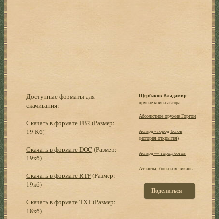
Доступные форматы для
Щербаков Владимир
другие книги автора:
скачивания:
Абсолютное оружие Горгон
Скачать в формате FB2
(Размер:
19 Кб)
Асгард - город богов
(история открытия)
Скачать в формате DOC
(Размер:
Асгард — город богов
19кб)
Атланты, боги и великаны
Скачать в формате RTF
(Размер:
19кб)
Поделиться
Скачать в формате TXT
(Размер:
18кб)