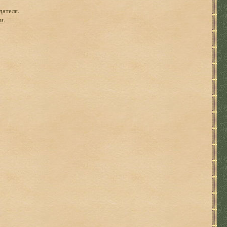
дателя.
ги
.