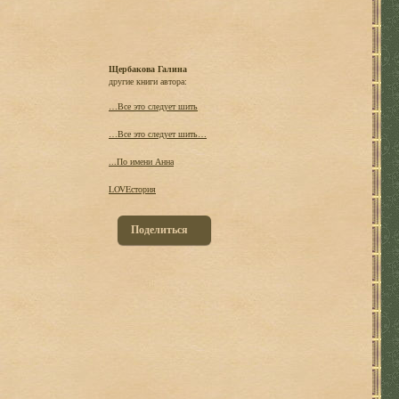
Щербакова Галина
другие книги автора:
…Все это следует шить
…Все это следует шить…
...По имени Анна
LOVEстория
Поделиться