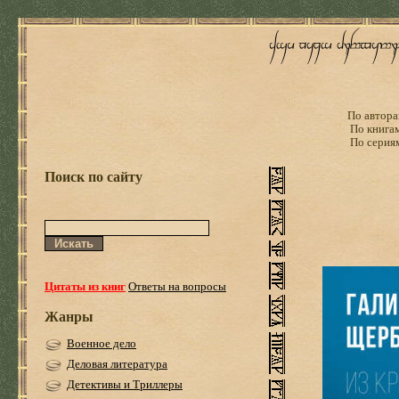
По автора
По книга
По серия
Поиск по сайту
Цитаты из книг
Ответы на вопросы
Жанры
Военное дело
Деловая литература
Детективы и Триллеры