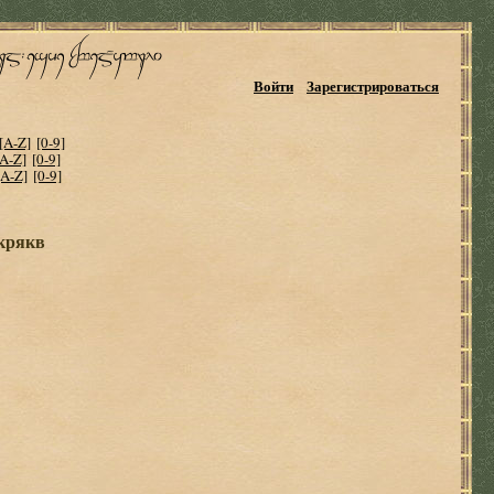
Войти
Зарегистрироваться
[A-Z]
[0-9]
[A-Z]
[0-9]
[A-Z]
[0-9]
 крякв