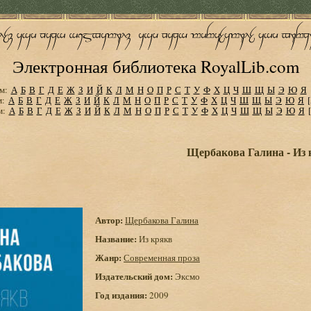
Электронная библиотека RoyalLib.com
м:
А
Б
В
Г
Д
Е
Ж
З
И
Й
К
Л
М
Н
О
П
Р
С
Т
У
Ф
Х
Ц
Ч
Ш
Щ
Ы
Э
Ю
Я
м:
А
Б
В
Г
Д
Е
Ж
З
И
Й
К
Л
М
Н
О
П
Р
С
Т
У
Ф
Х
Ц
Ч
Ш
Щ
Ы
Э
Ю
Я
м:
А
Б
В
Г
Д
Е
Ж
З
И
Й
К
Л
М
Н
О
П
Р
С
Т
У
Ф
Х
Ц
Ч
Ш
Щ
Ы
Э
Ю
Я
Щербакова Галина - Из
Автор:
Щербакова Галина
Название:
Из крякв
Жанр:
Современная проза
Издательский дом:
Эксмо
Год издания:
2009