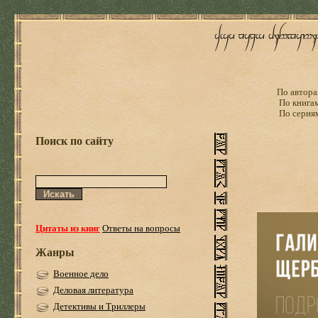
По автора
По книга
По серия
Поиск по сайту
Цитаты из книг
Ответы на вопросы
Жанры
Военное дело
Деловая литература
Детективы и Триллеры