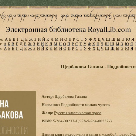
Электронная библиотека RoyalLib.com
м:
А
Б
В
Г
Д
Е
Ж
З
И
Й
К
Л
М
Н
О
П
Р
С
Т
У
Ф
Х
Ц
Ч
Ш
Щ
Ы
Э
Ю
Я
м:
А
Б
В
Г
Д
Е
Ж
З
И
Й
К
Л
М
Н
О
П
Р
С
Т
У
Ф
Х
Ц
Ч
Ш
Щ
Ы
Э
Ю
Я
м:
А
Б
В
Г
Д
Е
Ж
З
И
Й
К
Л
М
Н
О
П
Р
С
Т
У
Ф
Х
Ц
Ч
Ш
Щ
Ы
Э
Ю
Я
Щербакова Галина - Подробности
Автор:
Щербакова Галина
Название:
Подробности мелких чувств
Жанр:
Русская классическая проза
ISBN:
5-264-00237-1, 978-5-264-00237-3
Данная книга недоступна в связи с жалобой правообла