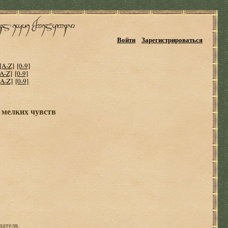
Войти
Зарегистрироваться
[A-Z]
[0-9]
[A-Z]
[0-9]
[A-Z]
[0-9]
 мелких чувств
дателя.