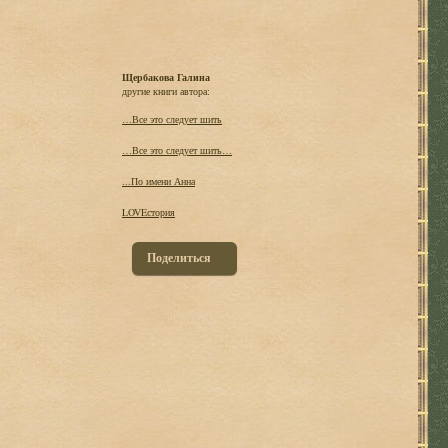
Щербакова Галина
другие книги автора:
…Все это следует шить
…Все это следует шить…
...По имени Анна
LOVEстория
Поделиться