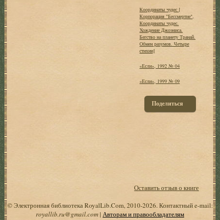
Координаты чудес [
Корпорация "Бессмертие",
Координаты чудес.
Хождение Джоэниса.
Бегство на планету Транай.
Обмен разумов. Четыре
стихии]
«Если», 1992 № 04
«Если», 1999 № 09
Поделиться
Оставить отзыв о книге
© Электронная библиотека RoyalLib.Com, 2010-2026. Контактный e-mail:
royallib.ru@gmail.com
|
Авторам и правообладателям