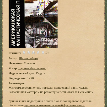
Рейтинг:
(0)
Автор:
Шекли Роберт
Название:
Мнемон
Жанр:
Научная фантастика
Издательский дом:
Радуга
Год издания:
1990
Аннотация:
Жителям деревни очень повезло: пришедший к ним чужак,
назвавшийся мастером по ремонту мебели, оказался мнемоном…
Данная книга недоступна в связи с жалобой правообладателя.
Вы можете
прочитать ознакомительный фрагмент книги
.