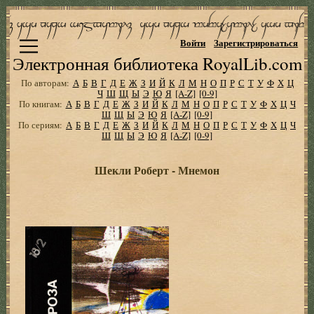
Войти
Зарегистрироваться
Электронная библиотека RoyalLib.com
По авторам:
А
Б
В
Г
Д
Е
Ж
З
И
Й
К
Л
М
Н
О
П
Р
С
Т
У
Ф
Х
Ц
Ч
Ш
Щ
Ы
Э
Ю
Я
[A-Z]
[0-9]
По книгам:
А
Б
В
Г
Д
Е
Ж
З
И
Й
К
Л
М
Н
О
П
Р
С
Т
У
Ф
Х
Ц
Ч
Ш
Щ
Ы
Э
Ю
Я
[A-Z]
[0-9]
По сериям:
А
Б
В
Г
Д
Е
Ж
З
И
Й
К
Л
М
Н
О
П
Р
С
Т
У
Ф
Х
Ц
Ч
Ш
Щ
Ы
Э
Ю
Я
[A-Z]
[0-9]
Шекли Роберт - Мнемон