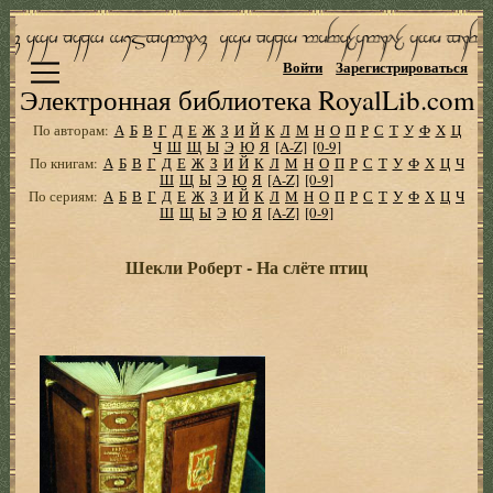
Войти
Зарегистрироваться
Электронная библиотека RoyalLib.com
По авторам:
А
Б
В
Г
Д
Е
Ж
З
И
Й
К
Л
М
Н
О
П
Р
С
Т
У
Ф
Х
Ц
Ч
Ш
Щ
Ы
Э
Ю
Я
[A-Z]
[0-9]
По книгам:
А
Б
В
Г
Д
Е
Ж
З
И
Й
К
Л
М
Н
О
П
Р
С
Т
У
Ф
Х
Ц
Ч
Ш
Щ
Ы
Э
Ю
Я
[A-Z]
[0-9]
По сериям:
А
Б
В
Г
Д
Е
Ж
З
И
Й
К
Л
М
Н
О
П
Р
С
Т
У
Ф
Х
Ц
Ч
Ш
Щ
Ы
Э
Ю
Я
[A-Z]
[0-9]
Шекли Роберт - На слёте птиц