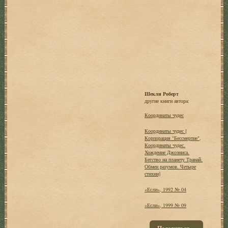
Шекли Роберт
другие книги автора:
Координаты чудес
Координаты чудес [
Корпорация "Бессмертие",
Координаты чудес.
Хождение Джоэниса.
Бегство на планету Транай.
Обмен разумов. Четыре
стихии]
«Если», 1992 № 04
«Если», 1999 № 09