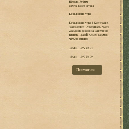
Шекли Роберт
другие книги автора:
Координаты чудес
Координаты чудес [ Корпорация
"Бессмертие", Координаты чудес.
Хождение Джоэниса. Бегство на
планету Транай. Обмен разумов.
Четыре стихии]
«Если», 1992 № 04
«Если», 1999 № 09
Поделиться