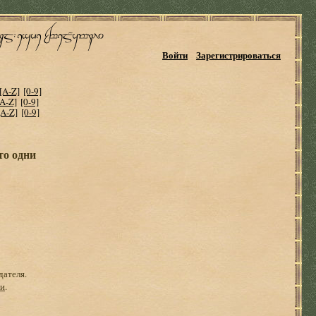
Войти
Зарегистрироваться
[A-Z]
[0-9]
[A-Z]
[0-9]
[A-Z]
[0-9]
то одни
дателя.
ги
.