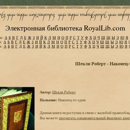
Электронная библиотека RoyalLib.com
м:
А
Б
В
Г
Д
Е
Ж
З
И
Й
К
Л
М
Н
О
П
Р
С
Т
У
Ф
Х
Ц
Ч
Ш
Щ
Ы
Э
Ю
Я
м:
А
Б
В
Г
Д
Е
Ж
З
И
Й
К
Л
М
Н
О
П
Р
С
Т
У
Ф
Х
Ц
Ч
Ш
Щ
Ы
Э
Ю
Я
м:
А
Б
В
Г
Д
Е
Ж
З
И
Й
К
Л
М
Н
О
П
Р
С
Т
У
Ф
Х
Ц
Ч
Ш
Щ
Ы
Э
Ю
Я
Шекли Роберт - Наконец-
Автор:
Шекли Роберт
Название:
Наконец-то одни
Данная книга недоступна в связи с жалобой правообла
Вы можете
прочитать ознакомительный фрагмент кни