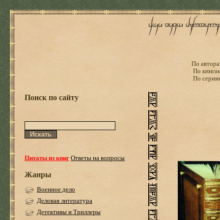
По автора
По книга
По серия
Поиск по сайту
Цитаты из книг
Ответы на вопросы
Жанры
Военное дело
Деловая литература
Детективы и Триллеры