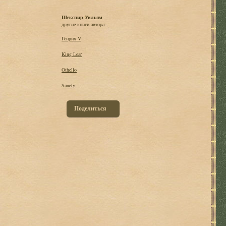
Шекспир Уильям
другие книги автора:
Генрих V
King Lear
Othello
Sanety
Поделиться