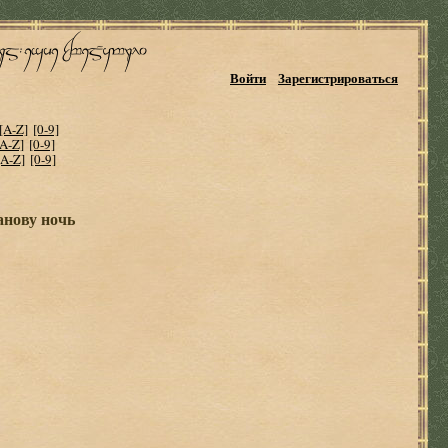
Войти
Зарегистрироваться
[A-Z]
[0-9]
[A-Z]
[0-9]
[A-Z]
[0-9]
анову ночь