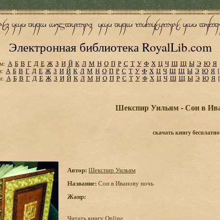
Электронная библиотека RoyalLib.com
м:
А
Б
В
Г
Д
Е
Ж
З
И
Й
К
Л
М
Н
О
П
Р
С
Т
У
Ф
Х
Ц
Ч
Ш
Щ
Ы
Э
Ю
Я
м:
А
Б
В
Г
Д
Е
Ж
З
И
Й
К
Л
М
Н
О
П
Р
С
Т
У
Ф
Х
Ц
Ч
Ш
Щ
Ы
Э
Ю
Я
м:
А
Б
В
Г
Д
Е
Ж
З
И
Й
К
Л
М
Н
О
П
Р
С
Т
У
Ф
Х
Ц
Ч
Ш
Щ
Ы
Э
Ю
Я
Шекспир Уильям - Сон в Ив
скачать книгу бесплатно
Автор:
Шекспир Уильям
Название:
Сон в Иванову ночь
Жанр:
Читать книгу Online