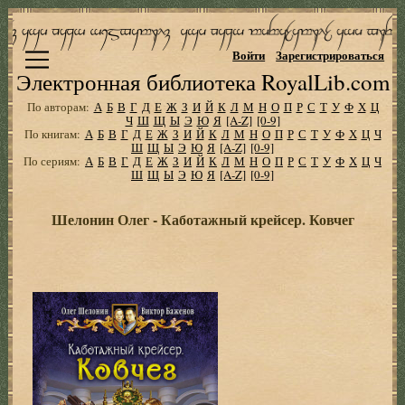
Войти
Зарегистрироваться
Электронная библиотека RoyalLib.com
По авторам:
А
Б
В
Г
Д
Е
Ж
З
И
Й
К
Л
М
Н
О
П
Р
С
Т
У
Ф
Х
Ц
Ч
Ш
Щ
Ы
Э
Ю
Я
[A-Z]
[0-9]
По книгам:
А
Б
В
Г
Д
Е
Ж
З
И
Й
К
Л
М
Н
О
П
Р
С
Т
У
Ф
Х
Ц
Ч
Ш
Щ
Ы
Э
Ю
Я
[A-Z]
[0-9]
По сериям:
А
Б
В
Г
Д
Е
Ж
З
И
Й
К
Л
М
Н
О
П
Р
С
Т
У
Ф
Х
Ц
Ч
Ш
Щ
Ы
Э
Ю
Я
[A-Z]
[0-9]
Шелонин Олег - Каботажный крейсер. Ковчег