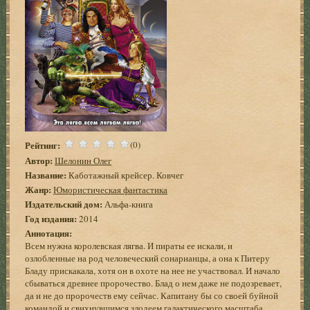
Рейтинг:
(0)
Автор:
Шелонин Олег
Название:
Каботажный крейсер. Ковчег
Жанр:
Юмористическая фантастика
Издательский дом:
Альфа-книга
Год издания:
2014
Аннотация:
Всем нужна королевская лягва. И пираты ее искали, и
озлобленные на род человеческий сонарианцы, а она к Питеру
Бладу прискакала, хотя он в охоте на нее не участвовал. И начало
сбываться древнее пророчество. Блад о нем даже не подозревает,
да и не до пророчеств ему сейчас. Капитану бы со своей буйной
командой и свихнувшимся злодеем галактического масштаба