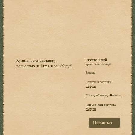
Купить и скачать книгу
Шестёра Юрий
другие книги автора:
полностью на litres.ru за 169 руб.
Бизерта
Наследник поручика
гвардии
Последний поход «Новика»
Приключения поручика
гвардии
Поделиться