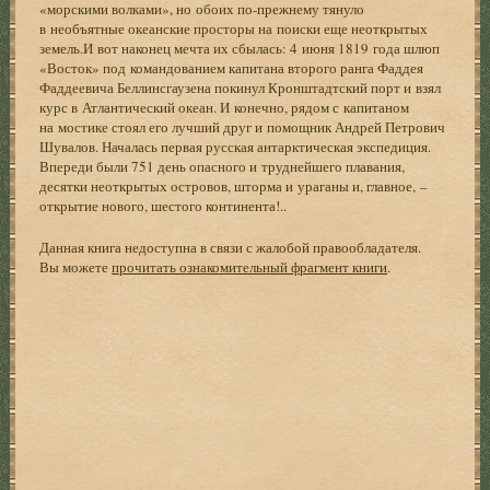
«морскими волками», но обоих по-прежнему тянуло
в необъятные океанские просторы на поиски еще неоткрытых
земель.И вот наконец мечта их сбылась: 4 июня 1819 года шлюп
«Восток» под командованием капитана второго ранга Фаддея
Фаддеевича Беллинсгаузена покинул Кронштадтский порт и взял
курс в Атлантический океан. И конечно, рядом с капитаном
на мостике стоял его лучший друг и помощник Андрей Петрович
Шувалов. Началась первая русская антарктическая экспедиция.
Впереди были 751 день опасного и труднейшего плавания,
десятки неоткрытых островов, шторма и ураганы и, главное, –
открытие нового, шестого континента!..
Данная книга недоступна в связи с жалобой правообладателя.
Вы можете
прочитать ознакомительный фрагмент книги
.