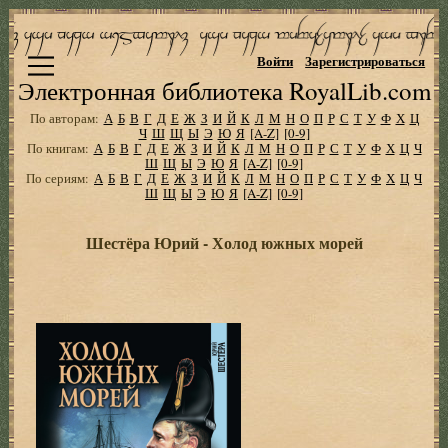
Войти
Зарегистрироваться
Электронная библиотека RoyalLib.com
По авторам:
А
Б
В
Г
Д
Е
Ж
З
И
Й
К
Л
М
Н
О
П
Р
С
Т
У
Ф
Х
Ц
Ч
Ш
Щ
Ы
Э
Ю
Я
[A-Z]
[0-9]
По книгам:
А
Б
В
Г
Д
Е
Ж
З
И
Й
К
Л
М
Н
О
П
Р
С
Т
У
Ф
Х
Ц
Ч
Ш
Щ
Ы
Э
Ю
Я
[A-Z]
[0-9]
По сериям:
А
Б
В
Г
Д
Е
Ж
З
И
Й
К
Л
М
Н
О
П
Р
С
Т
У
Ф
Х
Ц
Ч
Ш
Щ
Ы
Э
Ю
Я
[A-Z]
[0-9]
Шестёра Юрий - Холод южных морей