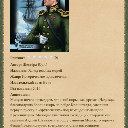
Рейтинг:
(0)
Автор:
Шестёра Юрий
Название:
Холод южных морей
Жанр:
Исторические приключения
Издательский дом:
Вече
Год издания:
2015
Аннотация:
Минуло почти пятнадцать лет с той поры, как фрегат «Надежда»
благополучно бросил якорь на рейде Кронштадта, завершив
первую русскую «кругосветку» под командой командора
Крузенштерна. Молодые участники экспедиции, гвардейский
поручик Андрей Шувалов и его друг, мичман Морского корпуса
Фаддей Беллинсгаузен, возмужали и стали настоящими