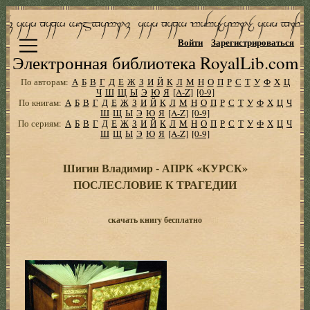
Войти
Зарегистрироваться
Электронная библиотека RoyalLib.com
По авторам:
А
Б
В
Г
Д
Е
Ж
З
И
Й
К
Л
М
Н
О
П
Р
С
Т
У
Ф
Х
Ц
Ч
Ш
Щ
Ы
Э
Ю
Я
[A-Z]
[0-9]
По книгам:
А
Б
В
Г
Д
Е
Ж
З
И
Й
К
Л
М
Н
О
П
Р
С
Т
У
Ф
Х
Ц
Ч
Ш
Щ
Ы
Э
Ю
Я
[A-Z]
[0-9]
По сериям:
А
Б
В
Г
Д
Е
Ж
З
И
Й
К
Л
М
Н
О
П
Р
С
Т
У
Ф
Х
Ц
Ч
Ш
Щ
Ы
Э
Ю
Я
[A-Z]
[0-9]
Шигин Владимир - АПРК «КУРСК»
ПОСЛЕСЛОВИЕ К ТРАГЕДИИ
скачать книгу бесплатно