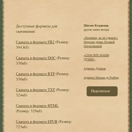
Доступные форматы для
Шигин Владимир
другие книги автора:
скачивания:
«Погибаем, но не сдаемся!»
Скачать в формате FB2
(Размер:
Морские драмы Великой
Отечественной
394 Кб)
«СПАСИТЕ НАШИ
Скачать в формате DOC
(Размер:
ДУШИ!»
330кб)
Адмирал Дубасов
Скачать в формате RTF
(Размер:
Адмирал Михаил де Рюйтер
330кб)
Скачать в формате TXT
(Размер:
Поделиться
324кб)
Скачать в формате HTML
(Размер: 329кб)
Скачать в формате EPUB
(Размер:
723кб)