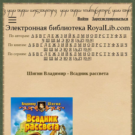
Войти
Зарегистрироваться
Электронная библиотека RoyalLib.com
По авторам:
А
Б
В
Г
Д
Е
Ж
З
И
Й
К
Л
М
Н
О
П
Р
С
Т
У
Ф
Х
Ц
Ч
Ш
Щ
Ы
Э
Ю
Я
[A-Z]
[0-9]
По книгам:
А
Б
В
Г
Д
Е
Ж
З
И
Й
К
Л
М
Н
О
П
Р
С
Т
У
Ф
Х
Ц
Ч
Ш
Щ
Ы
Э
Ю
Я
[A-Z]
[0-9]
По сериям:
А
Б
В
Г
Д
Е
Ж
З
И
Й
К
Л
М
Н
О
П
Р
С
Т
У
Ф
Х
Ц
Ч
Ш
Щ
Ы
Э
Ю
Я
[A-Z]
[0-9]
Шигин Владимир - Всадник рассвета