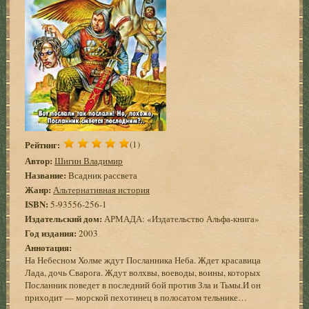
Рейтинг:
(1)
Автор:
Шигин Владимир
Название:
Всадник рассвета
Жанр:
Альтернативная история
ISBN:
5-93556-256-1
Издательский дом:
АРМАДА: «Издательство Альфа-книга»
Год издания:
2003
Аннотация:
На Небесном Холме ждут Посланника Неба. Ждет красавица
Лада, дочь Сварога. Ждут волхвы, воеводы, воины, которых
Посланник поведет в последний бой против Зла и Тьмы.И он
приходит — морской пехотинец в полосатом тельнике…