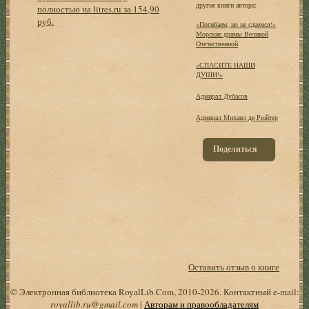
другие книги автора:
полностью на litres.ru за 154,90
руб.
«Погибаем, но не сдаемся!»
Морские драмы Великой
Отечественной
«СПАСИТЕ НАШИ
ДУШИ!»
Адмирал Дубасов
Адмирал Михаил де Рюйтер
Поделиться
Оставить отзыв о книге
© Электронная библиотека RoyalLib.Com, 2010-2026. Контактный e-mail:
royallib.ru@gmail.com
|
Авторам и правообладателям