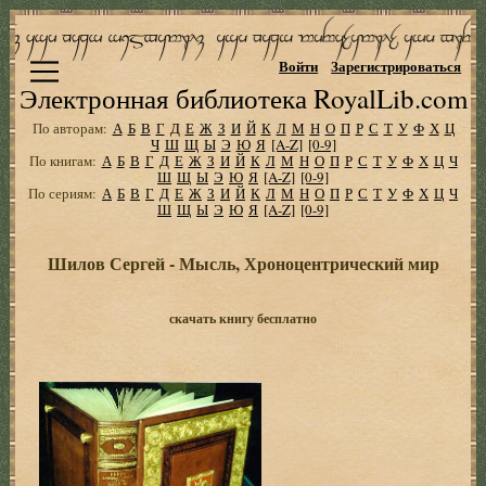
Войти
Зарегистрироваться
Электронная библиотека RoyalLib.com
По авторам:
А
Б
В
Г
Д
Е
Ж
З
И
Й
К
Л
М
Н
О
П
Р
С
Т
У
Ф
Х
Ц
Ч
Ш
Щ
Ы
Э
Ю
Я
[A-Z]
[0-9]
По книгам:
А
Б
В
Г
Д
Е
Ж
З
И
Й
К
Л
М
Н
О
П
Р
С
Т
У
Ф
Х
Ц
Ч
Ш
Щ
Ы
Э
Ю
Я
[A-Z]
[0-9]
По сериям:
А
Б
В
Г
Д
Е
Ж
З
И
Й
К
Л
М
Н
О
П
Р
С
Т
У
Ф
Х
Ц
Ч
Ш
Щ
Ы
Э
Ю
Я
[A-Z]
[0-9]
Шилов Сергей - Мысль, Хроноцентрический мир
скачать книгу бесплатно