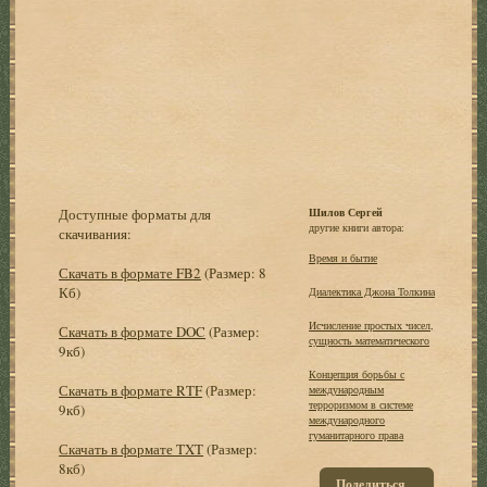
Доступные форматы для
Шилов Сергей
другие книги автора:
скачивания:
Время и бытие
Скачать в формате FB2
(Размер: 8
Кб)
Диалектика Джона Толкина
Исчисление простых чисел,
Скачать в формате DOC
(Размер:
сущность математического
9кб)
Концепция борьбы с
Скачать в формате RTF
(Размер:
международным
терроризмом в системе
9кб)
международного
гуманитарного права
Скачать в формате TXT
(Размер:
8кб)
Поделиться