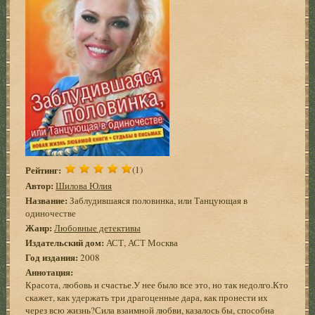
Рейтинг:
(1)
Автор:
Шилова Юлия
Название:
Заблудившаяся половинка, или Танцующая в
одиночестве
Жанр:
Любовные детективы
Издательский дом:
АСТ, АСТ Москва
Год издания:
2008
Аннотация:
Красота, любовь и счастье.У нее было все это, но так недолго.Кто
скажет, как удержать три драгоценные дара, как пронести их
через всю жизнь?Сила взаимной любви, казалось бы, способна