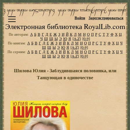
Войти
Зарегистрироваться
Электронная библиотека RoyalLib.com
По авторам:
А
Б
В
Г
Д
Е
Ж
З
И
Й
К
Л
М
Н
О
П
Р
С
Т
У
Ф
Х
Ц
Ч
Ш
Щ
Ы
Э
Ю
Я
[A-Z]
[0-9]
По книгам:
А
Б
В
Г
Д
Е
Ж
З
И
Й
К
Л
М
Н
О
П
Р
С
Т
У
Ф
Х
Ц
Ч
Ш
Щ
Ы
Э
Ю
Я
[A-Z]
[0-9]
По сериям:
А
Б
В
Г
Д
Е
Ж
З
И
Й
К
Л
М
Н
О
П
Р
С
Т
У
Ф
Х
Ц
Ч
Ш
Щ
Ы
Э
Ю
Я
[A-Z]
[0-9]
Шилова Юлия - Заблудившаяся половинка, или
Танцующая в одиночестве