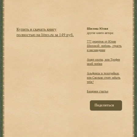
Купить и скачать книгу
Шилова Юлия
другие книги автора:
полностью на litres.ru за 149 руб.
777 рецептов от Юлии
Шиловой: любовь, страсть
и наслаждение
Азарт охоты, или Трофеи
моей любви
Альфонсы в телогрейках,
или Сколько стоит забыть
тебя?
Базарное счастье
Поделиться