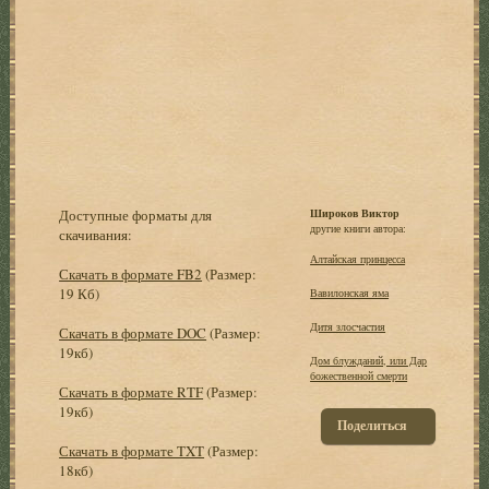
Доступные форматы для
Широков Виктор
другие книги автора:
скачивания:
Алтайская принцесса
Скачать в формате FB2
(Размер:
19 Кб)
Вавилонская яма
Дитя злосчастия
Скачать в формате DOC
(Размер:
19кб)
Дом блужданий, или Дар
божественной смерти
Скачать в формате RTF
(Размер:
19кб)
Поделиться
Скачать в формате TXT
(Размер:
18кб)