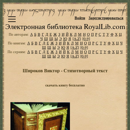
Войти
Зарегистрироваться
Электронная библиотека RoyalLib.com
По авторам:
А
Б
В
Г
Д
Е
Ж
З
И
Й
К
Л
М
Н
О
П
Р
С
Т
У
Ф
Х
Ц
Ч
Ш
Щ
Ы
Э
Ю
Я
[A-Z]
[0-9]
По книгам:
А
Б
В
Г
Д
Е
Ж
З
И
Й
К
Л
М
Н
О
П
Р
С
Т
У
Ф
Х
Ц
Ч
Ш
Щ
Ы
Э
Ю
Я
[A-Z]
[0-9]
По сериям:
А
Б
В
Г
Д
Е
Ж
З
И
Й
К
Л
М
Н
О
П
Р
С
Т
У
Ф
Х
Ц
Ч
Ш
Щ
Ы
Э
Ю
Я
[A-Z]
[0-9]
Широков Виктор - Стихотворный текст
скачать книгу бесплатно