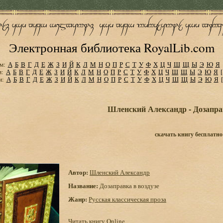
Электронная библиотека RoyalLib.com
м:
А
Б
В
Г
Д
Е
Ж
З
И
Й
К
Л
М
Н
О
П
Р
С
Т
У
Ф
Х
Ц
Ч
Ш
Щ
Ы
Э
Ю
Я
м:
А
Б
В
Г
Д
Е
Ж
З
И
Й
К
Л
М
Н
О
П
Р
С
Т
У
Ф
Х
Ц
Ч
Ш
Щ
Ы
Э
Ю
Я
м:
А
Б
В
Г
Д
Е
Ж
З
И
Й
К
Л
М
Н
О
П
Р
С
Т
У
Ф
Х
Ц
Ч
Ш
Щ
Ы
Э
Ю
Я
Шленский Александр - Дозаправ
скачать книгу бесплатно
Автор:
Шленский Александр
Название:
Дозаправка в воздузе
Жанр:
Русская классическая проза
Читать книгу Online