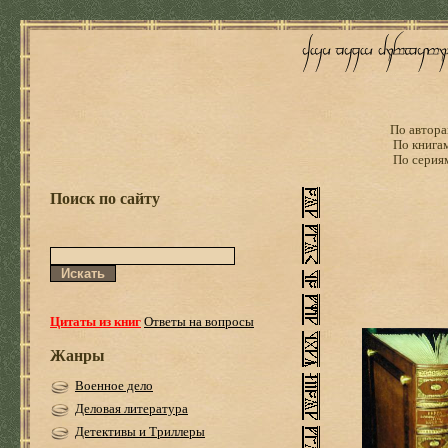
По автора
По книга
По серия
Поиск по сайту
Цитаты из книг
Ответы на вопросы
Жанры
Военное дело
Деловая литература
Детективы и Триллеры