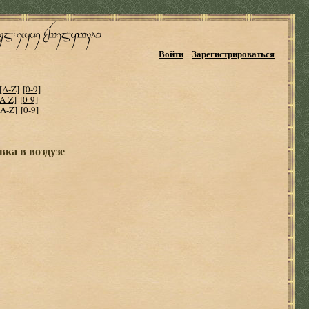
Войти
Зарегистрироваться
[A-Z]
[0-9]
[A-Z]
[0-9]
[A-Z]
[0-9]
ка в воздузе