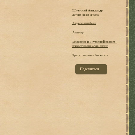
Шленский Александр
другие книги автора:
Анданте кантабиле
Антимир
Безобразие и Внутренний протест -
психопатологический анализ
Бред с хвостом и без хвоста
Поделиться