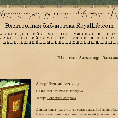
Электронная библиотека RoyalLib.com
м:
А
Б
В
Г
Д
Е
Ж
З
И
Й
К
Л
М
Н
О
П
Р
С
Т
У
Ф
Х
Ц
Ч
Ш
Щ
Ы
Э
Ю
Я
м:
А
Б
В
Г
Д
Е
Ж
З
И
Й
К
Л
М
Н
О
П
Р
С
Т
У
Ф
Х
Ц
Ч
Ш
Щ
Ы
Э
Ю
Я
м:
А
Б
В
Г
Д
Е
Ж
З
И
Й
К
Л
М
Н
О
П
Р
С
Т
У
Ф
Х
Ц
Ч
Ш
Щ
Ы
Э
Ю
Я
Шленский Александр - Затычк
Автор:
Шленский Александр
Название:
Затычка Ризенбаума
Жанр:
Современная проза
Данная книга недоступна в связи с жалобой правообла
Вы можете
прочитать ознакомительный фрагмент кни