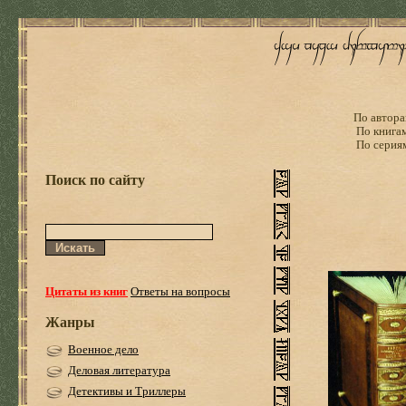
По автора
По книга
По серия
Поиск по сайту
Цитаты из книг
Ответы на вопросы
Жанры
Военное дело
Деловая литература
Детективы и Триллеры