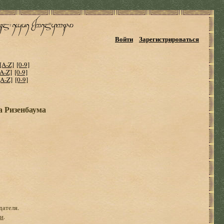
Войти
Зарегистрироваться
[A-Z]
[0-9]
[A-Z]
[0-9]
[A-Z]
[0-9]
а Ризенбаума
дателя.
ги
.