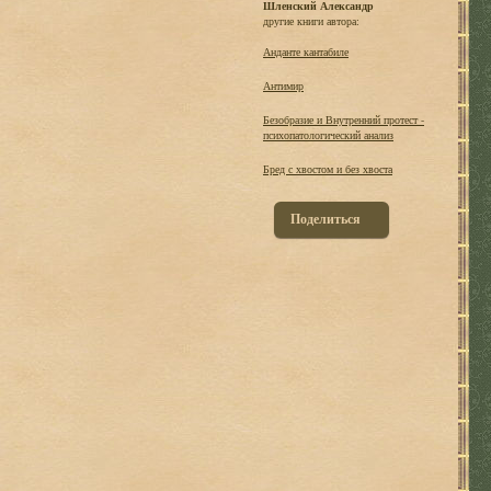
Шленский Александр
другие книги автора:
Анданте кантабиле
Антимир
Безобразие и Внутренний протест -
психопатологический анализ
Бред с хвостом и без хвоста
Поделиться