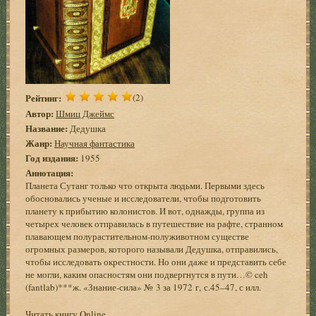
Рейтинг:
(2)
Автор:
Шмиц Джеймс
Название:
Дедушка
Жанр:
Научная фантастика
Год издания:
1955
Аннотация:
Планета Сутанг только что открыта людьми. Первыми здесь
обосновались ученые и исследователи, чтобы подготовить
планету к прибытию колонистов. И вот, однажды, группа из
четырех человек отправилась в путешествие на рафте, странном
плавающем полурастительном-полуживотном существе
огромных размеров, которого называли Дедушка, отправились,
чтобы исследовать окрестности. Но они даже и представить себе
не могли, каким опасностям они подвергнутся в пути…© ceh
(fantlab)***ж. «Знание-сила» № 3 за 1972 г, с.45–47, с илл.
Читать книгу Online