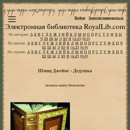
Войти
Зарегистрироваться
Электронная библиотека RoyalLib.com
По авторам:
А
Б
В
Г
Д
Е
Ж
З
И
Й
К
Л
М
Н
О
П
Р
С
Т
У
Ф
Х
Ц
Ч
Ш
Щ
Ы
Э
Ю
Я
[A-Z]
[0-9]
По книгам:
А
Б
В
Г
Д
Е
Ж
З
И
Й
К
Л
М
Н
О
П
Р
С
Т
У
Ф
Х
Ц
Ч
Ш
Щ
Ы
Э
Ю
Я
[A-Z]
[0-9]
По сериям:
А
Б
В
Г
Д
Е
Ж
З
И
Й
К
Л
М
Н
О
П
Р
С
Т
У
Ф
Х
Ц
Ч
Ш
Щ
Ы
Э
Ю
Я
[A-Z]
[0-9]
Шмиц Джеймс - Дедушка
скачать книгу бесплатно