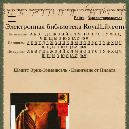
Войти
Зарегистрироваться
Электронная библиотека RoyalLib.com
По авторам:
А
Б
В
Г
Д
Е
Ж
З
И
Й
К
Л
М
Н
О
П
Р
С
Т
У
Ф
Х
Ц
Ч
Ш
Щ
Ы
Э
Ю
Я
[A-Z]
[0-9]
По книгам:
А
Б
В
Г
Д
Е
Ж
З
И
Й
К
Л
М
Н
О
П
Р
С
Т
У
Ф
Х
Ц
Ч
Ш
Щ
Ы
Э
Ю
Я
[A-Z]
[0-9]
По сериям:
А
Б
В
Г
Д
Е
Ж
З
И
Й
К
Л
М
Н
О
П
Р
С
Т
У
Ф
Х
Ц
Ч
Ш
Щ
Ы
Э
Ю
Я
[A-Z]
[0-9]
Шмитт Эрик-Эмманюэль - Евангелие от Пилата