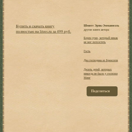
Купить и скачать книгу
Шмитт Эрик-Эмманюэль
другие книги автора:
полностью на litres.ru за 499 руб.
Борец сумо, который никак
не мог потолстеть
Гость
Два господина из Брюсселя
Десять детей, которых
никогда не было у госпожи
Минг
Поделиться