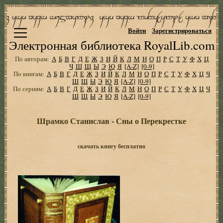
Войти
Зарегистрироваться
Электронная библиотека RoyalLib.com
По авторам:
А
Б
В
Г
Д
Е
Ж
З
И
Й
К
Л
М
Н
О
П
Р
С
Т
У
Ф
Х
Ц
Ч
Ш
Щ
Ы
Э
Ю
Я
[A-Z]
[0-9]
По книгам:
А
Б
В
Г
Д
Е
Ж
З
И
Й
К
Л
М
Н
О
П
Р
С
Т
У
Ф
Х
Ц
Ч
Ш
Щ
Ы
Э
Ю
Я
[A-Z]
[0-9]
По сериям:
А
Б
В
Г
Д
Е
Ж
З
И
Й
К
Л
М
Н
О
П
Р
С
Т
У
Ф
Х
Ц
Ч
Ш
Щ
Ы
Э
Ю
Я
[A-Z]
[0-9]
Шрамко Станислав - Сны о Перекрестке
скачать книгу бесплатно