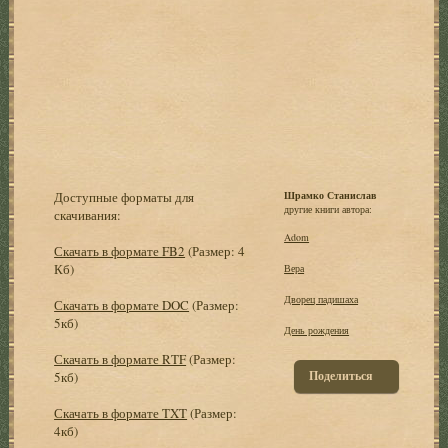
Доступные форматы для
Шрамко Станислав
другие книги автора:
скачивания:
Adom
Скачать в формате FB2
(Размер: 4
Кб)
Вера
Дворец падишаха
Скачать в формате DOC
(Размер:
5кб)
День рождения
Скачать в формате RTF
(Размер:
Поделиться
5кб)
Скачать в формате TXT
(Размер:
4кб)