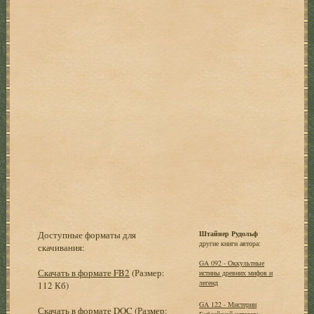
Доступные форматы для
Штайнер Рудольф
другие книги автора:
скачивания:
GA 092 - Оккультные
Скачать в формате FB2
(Размер:
истины древних мифов и
легенд
112 Кб)
GA 122 - Мистерии
Скачать в формате DOC
(Размер:
Библейской истории