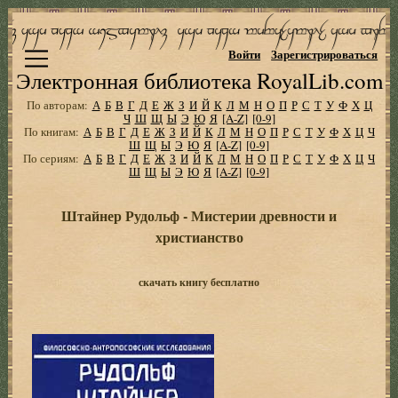
Войти
Зарегистрироваться
Электронная библиотека RoyalLib.com
По авторам:
А
Б
В
Г
Д
Е
Ж
З
И
Й
К
Л
М
Н
О
П
Р
С
Т
У
Ф
Х
Ц
Ч
Ш
Щ
Ы
Э
Ю
Я
[A-Z]
[0-9]
По книгам:
А
Б
В
Г
Д
Е
Ж
З
И
Й
К
Л
М
Н
О
П
Р
С
Т
У
Ф
Х
Ц
Ч
Ш
Щ
Ы
Э
Ю
Я
[A-Z]
[0-9]
По сериям:
А
Б
В
Г
Д
Е
Ж
З
И
Й
К
Л
М
Н
О
П
Р
С
Т
У
Ф
Х
Ц
Ч
Ш
Щ
Ы
Э
Ю
Я
[A-Z]
[0-9]
Штайнер Рудольф - Мистерии древности и
христианство
скачать книгу бесплатно