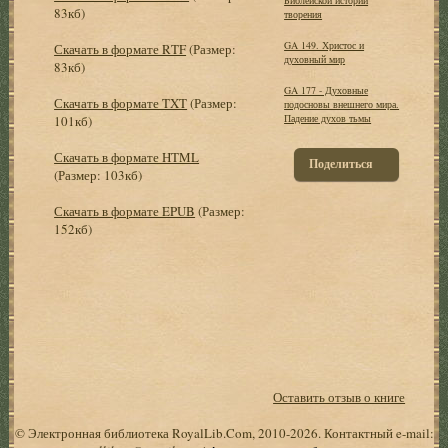
83кб)
творения
GA 149. Христос и
Скачать в формате RTF
(Размер:
духовный мир
83кб)
GA 177 - Духовные
Скачать в формате TXT
(Размер:
подосновы внешнего мира.
Падение духов тьмы
101кб)
Скачать в формате HTML
Поделиться
(Размер: 103кб)
Скачать в формате EPUB
(Размер:
152кб)
Оставить отзыв о книге
© Электронная библиотека RoyalLib.Com, 2010-2026. Контактный e-mail: