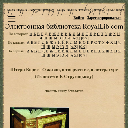
Войти
Зарегистрироваться
Электронная библиотека RoyalLib.com
По авторам:
А
Б
В
Г
Д
Е
Ж
З
И
Й
К
Л
М
Н
О
П
Р
С
Т
У
Ф
Х
Ц
Ч
Ш
Щ
Ы
Э
Ю
Я
[A-Z]
[0-9]
По книгам:
А
Б
В
Г
Д
Е
Ж
З
И
Й
К
Л
М
Н
О
П
Р
С
Т
У
Ф
Х
Ц
Ч
Ш
Щ
Ы
Э
Ю
Я
[A-Z]
[0-9]
По сериям:
А
Б
В
Г
Д
Е
Ж
З
И
Й
К
Л
М
Н
О
П
Р
С
Т
У
Ф
Х
Ц
Ч
Ш
Щ
Ы
Э
Ю
Я
[A-Z]
[0-9]
Штерн Борис - О жизни, о творчестве, о литературе
(Из писем к Б Стругацкому)
скачать книгу бесплатно