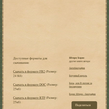
Доступные форматы для
Штерн Борис
другие книги автора:
скачивания:
Автобиография
Скачать в формате FB2
(Размер:
24 Кб)
Безумный король
Бесы, или В погоне за
Скачать в формате DOC
(Размер:
бессмертием
25кб)
Борис Штерн - биография
Скачать в формате RTF
(Размер:
25кб)
Поделиться