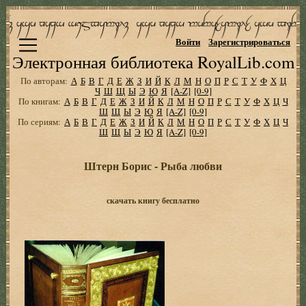
Войти
Зарегистрироваться
Электронная библиотека RoyalLib.com
По авторам:
А
Б
В
Г
Д
Е
Ж
З
И
Й
К
Л
М
Н
О
П
Р
С
Т
У
Ф
Х
Ц
Ч
Ш
Щ
Ы
Э
Ю
Я
[A-Z]
[0-9]
По книгам:
А
Б
В
Г
Д
Е
Ж
З
И
Й
К
Л
М
Н
О
П
Р
С
Т
У
Ф
Х
Ц
Ч
Ш
Щ
Ы
Э
Ю
Я
[A-Z]
[0-9]
По сериям:
А
Б
В
Г
Д
Е
Ж
З
И
Й
К
Л
М
Н
О
П
Р
С
Т
У
Ф
Х
Ц
Ч
Ш
Щ
Ы
Э
Ю
Я
[A-Z]
[0-9]
Штерн Борис - Рыба любви
скачать книгу бесплатно