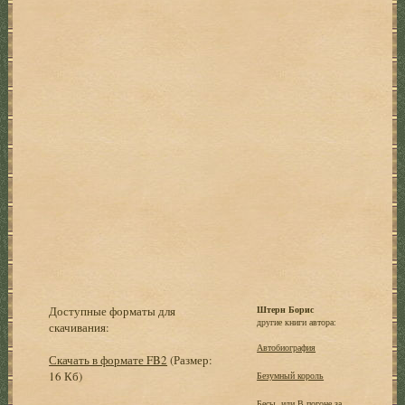
Доступные форматы для
Штерн Борис
другие книги автора:
скачивания:
Автобиография
Скачать в формате FB2
(Размер:
16 Кб)
Безумный король
Бесы, или В погоне за