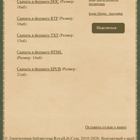
Скачать в формате DOC
(Размер:
бессмертием
16кб)
Борис Штерн - биография
Скачать в формате RTF
(Размер:
16кб)
Поделиться
Скачать в формате TXT
(Размер:
15кб)
Скачать в формате HTML
(Размер: 16кб)
Скачать в формате EPUB
(Размер:
21кб)
Оставить отзыв о книге
© Электронная библиотека RoyalLib.Com, 2010-2026. Контактный e-mail: