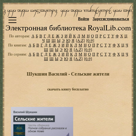
Войти
Зарегистрироваться
Электронная библиотека RoyalLib.com
По авторам:
А
Б
В
Г
Д
Е
Ж
З
И
Й
К
Л
М
Н
О
П
Р
С
Т
У
Ф
Х
Ц
Ч
Ш
Щ
Ы
Э
Ю
Я
[A-Z]
[0-9]
По книгам:
А
Б
В
Г
Д
Е
Ж
З
И
Й
К
Л
М
Н
О
П
Р
С
Т
У
Ф
Х
Ц
Ч
Ш
Щ
Ы
Э
Ю
Я
[A-Z]
[0-9]
По сериям:
А
Б
В
Г
Д
Е
Ж
З
И
Й
К
Л
М
Н
О
П
Р
С
Т
У
Ф
Х
Ц
Ч
Ш
Щ
Ы
Э
Ю
Я
[A-Z]
[0-9]
Шукшин Василий - Сельские жители
скачать книгу бесплатно