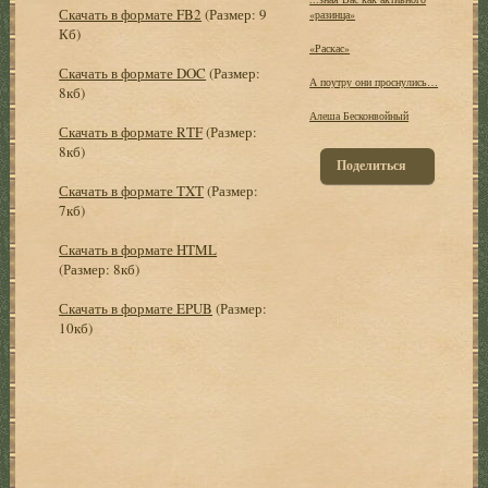
Скачать в формате FB2
(Размер: 9
«разинца»
Кб)
«Раскас»
Скачать в формате DOC
(Размер:
А поутру они проснулись…
8кб)
Алеша Бесконвойный
Скачать в формате RTF
(Размер:
8кб)
Поделиться
Скачать в формате TXT
(Размер:
7кб)
Скачать в формате HTML
(Размер: 8кб)
Скачать в формате EPUB
(Размер:
10кб)