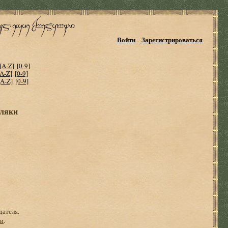
Войти
Зарегистрироваться
[A-Z]
[0-9]
[A-Z]
[0-9]
[A-Z]
[0-9]
мляки
дателя.
ги
.