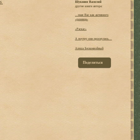
б.
Шукшин Василий
другие книги автора:
...зная Вас как активного
«разинца»
«Раскас»
А поутру они проснулись…
Алеша Бесконвойный
Поделиться