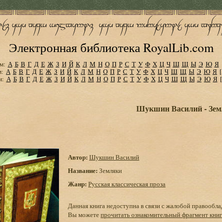
Электронная библиотека RoyalLib.com
м:
А
Б
В
Г
Д
Е
Ж
З
И
Й
К
Л
М
Н
О
П
Р
С
Т
У
Ф
Х
Ц
Ч
Ш
Щ
Ы
Э
Ю
Я
м:
А
Б
В
Г
Д
Е
Ж
З
И
Й
К
Л
М
Н
О
П
Р
С
Т
У
Ф
Х
Ц
Ч
Ш
Щ
Ы
Э
Ю
Я
м:
А
Б
В
Г
Д
Е
Ж
З
И
Й
К
Л
М
Н
О
П
Р
С
Т
У
Ф
Х
Ц
Ч
Ш
Щ
Ы
Э
Ю
Я
Шукшин Василий - Зе
Автор:
Шукшин Василий
Название:
Земляки
Жанр:
Русская классическая проза
Данная книга недоступна в связи с жалобой правообла
Вы можете
прочитать ознакомительный фрагмент кни