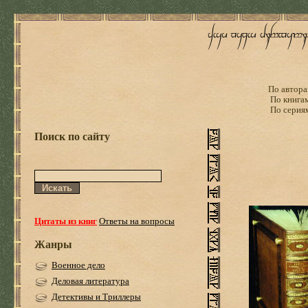
По автора
По книга
По серия
Поиск по сайту
Цитаты из книг
Ответы на вопросы
Жанры
Военное дело
Деловая литература
Детективы и Триллеры