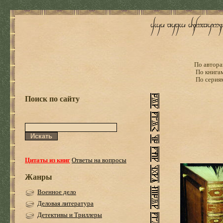
По автора
По книга
По серия
Поиск по сайту
Цитаты из книг
Ответы на вопросы
Жанры
Военное дело
Деловая литература
Детективы и Триллеры