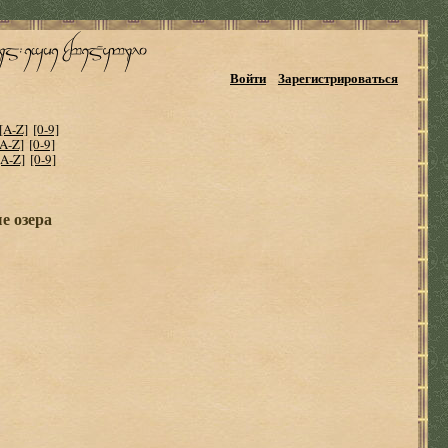
Войти
Зарегистрироваться
[A-Z]
[0-9]
[A-Z]
[0-9]
[A-Z]
[0-9]
е озера