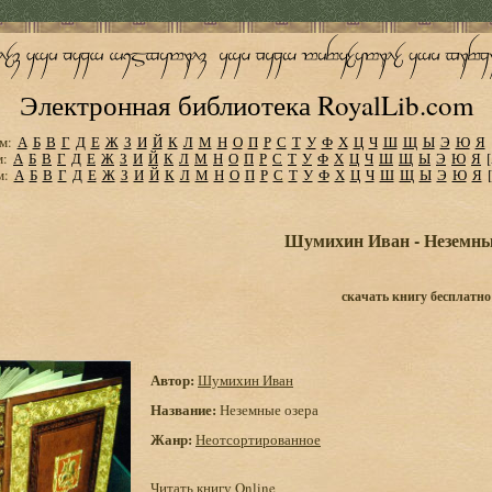
Электронная библиотека RoyalLib.com
м:
А
Б
В
Г
Д
Е
Ж
З
И
Й
К
Л
М
Н
О
П
Р
С
Т
У
Ф
Х
Ц
Ч
Ш
Щ
Ы
Э
Ю
Я
м:
А
Б
В
Г
Д
Е
Ж
З
И
Й
К
Л
М
Н
О
П
Р
С
Т
У
Ф
Х
Ц
Ч
Ш
Щ
Ы
Э
Ю
Я
м:
А
Б
В
Г
Д
Е
Ж
З
И
Й
К
Л
М
Н
О
П
Р
С
Т
У
Ф
Х
Ц
Ч
Ш
Щ
Ы
Э
Ю
Я
Шумихин Иван - Неземны
скачать книгу бесплатно
Автор:
Шумихин Иван
Название:
Неземные озера
Жанр:
Неотсортированное
Читать книгу Online