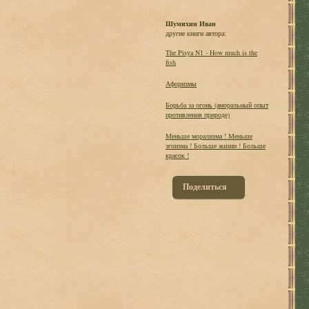
Шумихин Иван
другие книги автора:
The Pisya N1 - How much is the
fish
Афоризмы
Борьба за огонь (аморальный опыт
противления природе)
Меньше морализма ! Меньше
эгоизма ! Больше жизни ! Больше
красок !
Поделиться