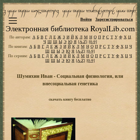
Войти
Зарегистрироваться
Электронная библиотека RoyalLib.com
По авторам:
А
Б
В
Г
Д
Е
Ж
З
И
Й
К
Л
М
Н
О
П
Р
С
Т
У
Ф
Х
Ц
Ч
Ш
Щ
Ы
Э
Ю
Я
[A-Z]
[0-9]
По книгам:
А
Б
В
Г
Д
Е
Ж
З
И
Й
К
Л
М
Н
О
П
Р
С
Т
У
Ф
Х
Ц
Ч
Ш
Щ
Ы
Э
Ю
Я
[A-Z]
[0-9]
По сериям:
А
Б
В
Г
Д
Е
Ж
З
И
Й
К
Л
М
Н
О
П
Р
С
Т
У
Ф
Х
Ц
Ч
Ш
Щ
Ы
Э
Ю
Я
[A-Z]
[0-9]
Шумихин Иван - Социальная физиология, или
внесоциальная генетика
скачать книгу бесплатно