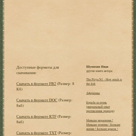
Доступные форматы для
Шумихин Иван
другие книги автора:
скачивания:
The Pisya N1 - How much is
Скачать в формате FB2
(Размер: 8
the fish
Кб)
Афоризмы
Скачать в формате DOC
(Размер:
Борьба за огонь
8кб)
(аморальный опыт
противления природе)
Скачать в формате RTF
(Размер:
Меньше морализма !
8кб)
Меньше эгоизма ! Больше
жизни ! Больше красок !
Скачать в формате TXT
(Размер: