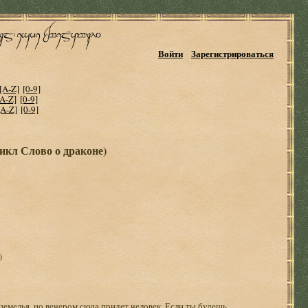
Войти
Зарегистрироваться
[A-Z]
[0-9]
[A-Z]
[0-9]
[A-Z]
[0-9]
икл Слово о драконе)
)
одземелья, но вечером сюда придет человек. Если ты будешь