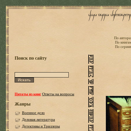
По автора
По книга
По серия
Поиск по сайту
Цитаты из книг
Ответы на вопросы
Жанры
Военное дело
Деловая литература
Детективы и Триллеры