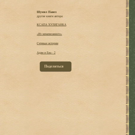
Шумил Павел
другие книги автора:
КСАПА ХУЛИГАНКА
«Из ненаписанного»
Cетевые истории
Адам и Ева - 2
Поделиться