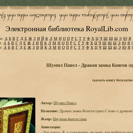
Электронная библиотека RoyalLib.com
м:
А
Б
В
Г
Д
Е
Ж
З
И
Й
К
Л
М
Н
О
П
Р
С
Т
У
Ф
Х
Ц
Ч
Ш
Щ
Ы
Э
Ю
Я
м:
А
Б
В
Г
Д
Е
Ж
З
И
Й
К
Л
М
Н
О
П
Р
С
Т
У
Ф
Х
Ц
Ч
Ш
Щ
Ы
Э
Ю
Я
м:
А
Б
В
Г
Д
Е
Ж
З
И
Й
К
Л
М
Н
О
П
Р
С
Т
У
Ф
Х
Ц
Ч
Ш
Щ
Ы
Э
Ю
Я
Шумил Павел - Дракон замка Конгов (ц
скачать книгу бесплатно
Автор:
Шумил Павел
Название:
Дракон замка Конгов (цикл Слово о драконе
Жанр:
Научная фантастика
Аннотация:
- Это плохо. Я, к сожалению, не знаю, как выйти из п