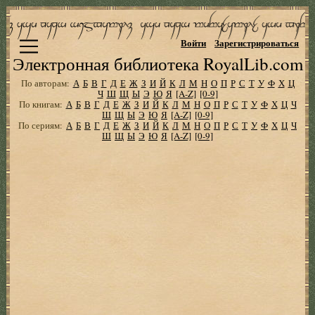
Войти
Зарегистрироваться
Электронная библиотека RoyalLib.com
По авторам:
А
Б
В
Г
Д
Е
Ж
З
И
Й
К
Л
М
Н
О
П
Р
С
Т
У
Ф
Х
Ц
Ч
Ш
Щ
Ы
Э
Ю
Я
[A-Z]
[0-9]
По книгам:
А
Б
В
Г
Д
Е
Ж
З
И
Й
К
Л
М
Н
О
П
Р
С
Т
У
Ф
Х
Ц
Ч
Ш
Щ
Ы
Э
Ю
Я
[A-Z]
[0-9]
По сериям:
А
Б
В
Г
Д
Е
Ж
З
И
Й
К
Л
М
Н
О
П
Р
С
Т
У
Ф
Х
Ц
Ч
Ш
Щ
Ы
Э
Ю
Я
[A-Z]
[0-9]