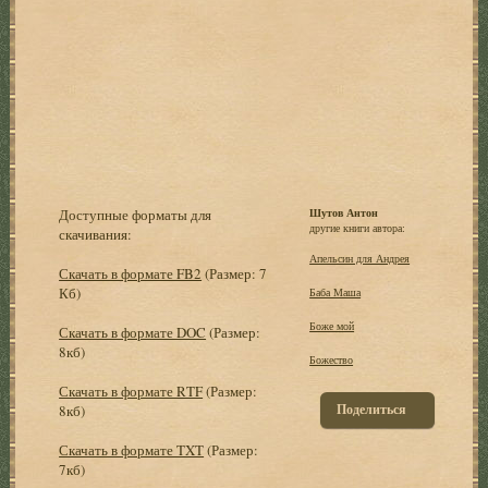
Доступные форматы для
Шутов Антон
другие книги автора:
скачивания:
Апельсин для Андрея
Скачать в формате FB2
(Размер: 7
Кб)
Баба Маша
Боже мой
Скачать в формате DOC
(Размер:
8кб)
Божество
Скачать в формате RTF
(Размер:
Поделиться
8кб)
Скачать в формате TXT
(Размер:
7кб)