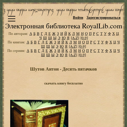
Войти
Зарегистрироваться
Электронная библиотека RoyalLib.com
По авторам:
А
Б
В
Г
Д
Е
Ж
З
И
Й
К
Л
М
Н
О
П
Р
С
Т
У
Ф
Х
Ц
Ч
Ш
Щ
Ы
Э
Ю
Я
[A-Z]
[0-9]
По книгам:
А
Б
В
Г
Д
Е
Ж
З
И
Й
К
Л
М
Н
О
П
Р
С
Т
У
Ф
Х
Ц
Ч
Ш
Щ
Ы
Э
Ю
Я
[A-Z]
[0-9]
По сериям:
А
Б
В
Г
Д
Е
Ж
З
И
Й
К
Л
М
Н
О
П
Р
С
Т
У
Ф
Х
Ц
Ч
Ш
Щ
Ы
Э
Ю
Я
[A-Z]
[0-9]
Шутов Антон - Десять пятачков
скачать книгу бесплатно