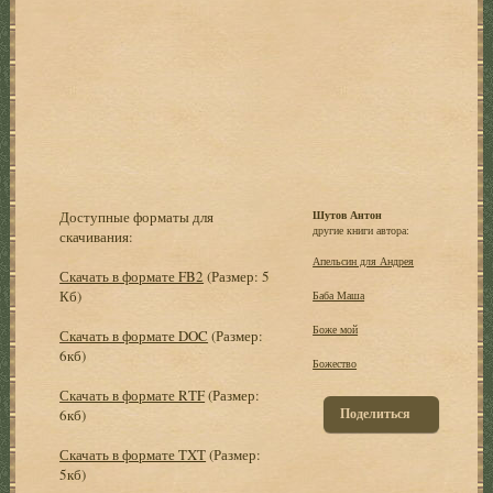
Доступные форматы для
Шутов Антон
другие книги автора:
скачивания:
Апельсин для Андрея
Скачать в формате FB2
(Размер: 5
Кб)
Баба Маша
Боже мой
Скачать в формате DOC
(Размер:
6кб)
Божество
Скачать в формате RTF
(Размер:
Поделиться
6кб)
Скачать в формате TXT
(Размер:
5кб)