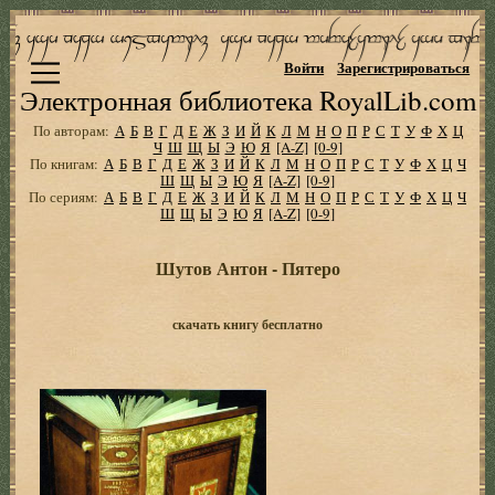
Войти
Зарегистрироваться
Электронная библиотека RoyalLib.com
По авторам:
А
Б
В
Г
Д
Е
Ж
З
И
Й
К
Л
М
Н
О
П
Р
С
Т
У
Ф
Х
Ц
Ч
Ш
Щ
Ы
Э
Ю
Я
[A-Z]
[0-9]
По книгам:
А
Б
В
Г
Д
Е
Ж
З
И
Й
К
Л
М
Н
О
П
Р
С
Т
У
Ф
Х
Ц
Ч
Ш
Щ
Ы
Э
Ю
Я
[A-Z]
[0-9]
По сериям:
А
Б
В
Г
Д
Е
Ж
З
И
Й
К
Л
М
Н
О
П
Р
С
Т
У
Ф
Х
Ц
Ч
Ш
Щ
Ы
Э
Ю
Я
[A-Z]
[0-9]
Шутов Антон - Пятеро
скачать книгу бесплатно