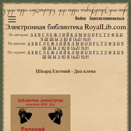
Войти
Зарегистрироваться
Электронная библиотека RoyalLib.com
По авторам:
А
Б
В
Г
Д
Е
Ж
З
И
Й
К
Л
М
Н
О
П
Р
С
Т
У
Ф
Х
Ц
Ч
Ш
Щ
Ы
Э
Ю
Я
[A-Z]
[0-9]
По книгам:
А
Б
В
Г
Д
Е
Ж
З
И
Й
К
Л
М
Н
О
П
Р
С
Т
У
Ф
Х
Ц
Ч
Ш
Щ
Ы
Э
Ю
Я
[A-Z]
[0-9]
По сериям:
А
Б
В
Г
Д
Е
Ж
З
И
Й
К
Л
М
Н
О
П
Р
С
Т
У
Ф
Х
Ц
Ч
Ш
Щ
Ы
Э
Ю
Я
[A-Z]
[0-9]
Шварц Евгений - Два клена