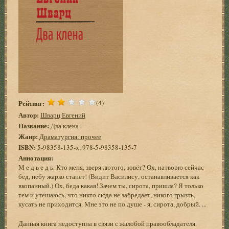
Рейтинг:
(4)
Автор:
Шварц Евгений
Название:
Два клена
Жанр:
Драматургия: прочее
ISBN:
5-98358-135-x, 978-5-98358-135-7
Аннотация:
М е д в е д ь. Кто меня, зверя лютого, зовёт? Ох, натворю сейчас
бед, небу жарко станет! (Видит Василису, останавливается как
вкопанный.) Ох, беда какая! Зачем ты, сирота, пришла? Я только
тем и утешаюсь, что никто сюда не забредает, никого грызть,
кусать не приходится. Мне это не по душе - я, сирота, добрый. ...
Данная книга недоступна в связи с жалобой правообладателя.