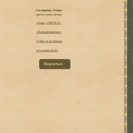
Силверберг Роберт
другие книги автора:
«Если», 1998 № 03
«Честный контракт»
A Hero of the Empire
A la espera del fin
Поделиться