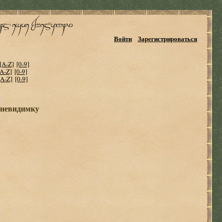
Войти
Зарегистрироваться
[A-Z]
[0-9]
[A-Z]
[0-9]
[A-Z]
[0-9]
 невидимку