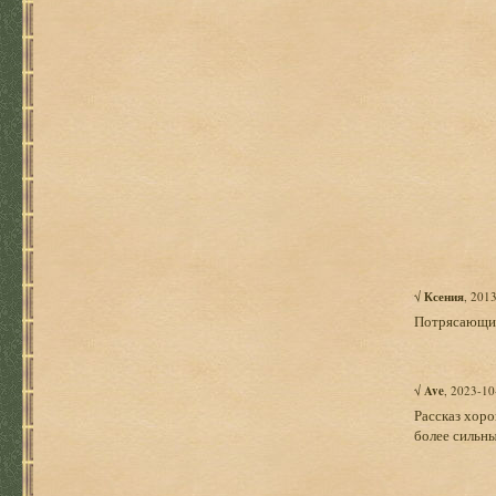
√
Ксения
, 201
Потрясающий 
√
Ave
, 2023-10
Рассказ хоро
более сильн