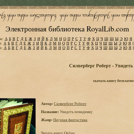
Электронная библиотека RoyalLib.com
м:
А
Б
В
Г
Д
Е
Ж
З
И
Й
К
Л
М
Н
О
П
Р
С
Т
У
Ф
Х
Ц
Ч
Ш
Щ
Ы
Э
Ю
Я
м:
А
Б
В
Г
Д
Е
Ж
З
И
Й
К
Л
М
Н
О
П
Р
С
Т
У
Ф
Х
Ц
Ч
Ш
Щ
Ы
Э
Ю
Я
м:
А
Б
В
Г
Д
Е
Ж
З
И
Й
К
Л
М
Н
О
П
Р
С
Т
У
Ф
Х
Ц
Ч
Ш
Щ
Ы
Э
Ю
Я
Силверберг Роберт - Увидеть
скачать книгу бесплатно
Автор:
Силверберг Роберт
Название:
Увидеть невидимку
Жанр:
Научная фантастика
Читать книгу Online