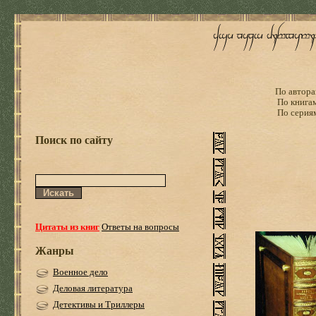
По автора
По книга
По серия
Поиск по сайту
Цитаты из книг
Ответы на вопросы
Жанры
Военное дело
Деловая литература
Детективы и Триллеры