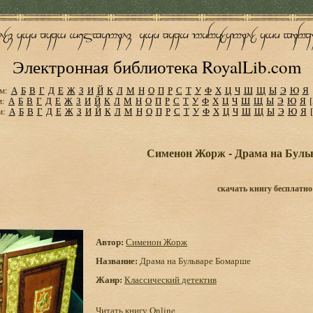
Электронная библиотека RoyalLib.com
м:
А
Б
В
Г
Д
Е
Ж
З
И
Й
К
Л
М
Н
О
П
Р
С
Т
У
Ф
Х
Ц
Ч
Ш
Щ
Ы
Э
Ю
Я
м:
А
Б
В
Г
Д
Е
Ж
З
И
Й
К
Л
М
Н
О
П
Р
С
Т
У
Ф
Х
Ц
Ч
Ш
Щ
Ы
Э
Ю
Я
м:
А
Б
В
Г
Д
Е
Ж
З
И
Й
К
Л
М
Н
О
П
Р
С
Т
У
Ф
Х
Ц
Ч
Ш
Щ
Ы
Э
Ю
Я
Сименон Жорж - Драма на Буль
скачать книгу бесплатно
Автор:
Сименон Жорж
Название:
Драма на Бульваре Бомарше
Жанр:
Классический детектив
Читать книгу Online