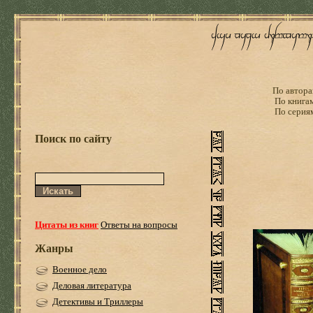
По автора
По книга
По серия
Поиск по сайту
Цитаты из книг
Ответы на вопросы
Жанры
Военное дело
Деловая литература
Детективы и Триллеры