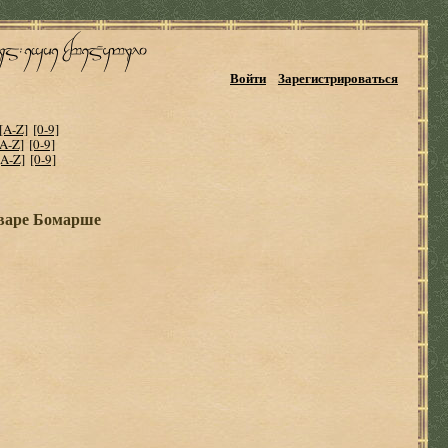
Войти
Зарегистрироваться
[A-Z]
[0-9]
[A-Z]
[0-9]
[A-Z]
[0-9]
варе Бомарше