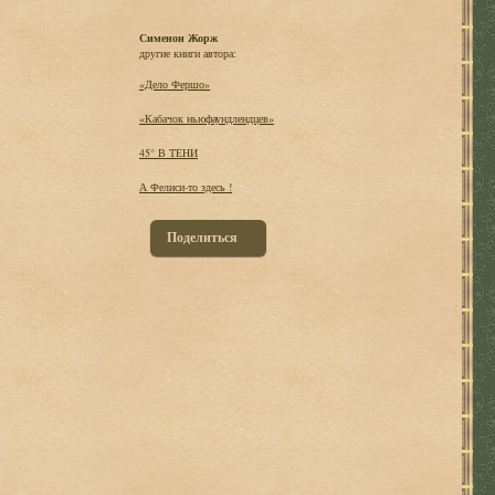
Сименон Жорж
другие книги автора:
«Дело Фершо»
«Кабачок ньюфаундлендцев»
45° В ТЕНИ
А Фелиси-то здесь !
Поделиться