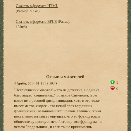
Скачать в формате HTML
(Размер: 93кб)
Скачать в формате EPUB
(Размер:
130кб)
Отзывы читателей
2
√
Артём
, 2014-01-11 18:50:48
0
"Негритянский квартал" - это не детектив, а один из
блестящих "социальных" романов Сименона, и он
вовсе не о расовой дискриминации, хотя и это тоже
имеет место, скорее - это некий срез тогдашних
французских "колониальных" нравов. Главный герой
постепенно начинает ощущать, что во французском
обществе существует некий сговор, все французы - в
чём-то "подельники", и если ты не принимаешь