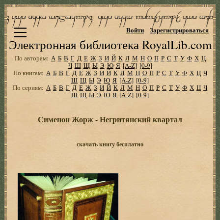
Войти
Зарегистрироваться
Электронная библиотека RoyalLib.com
По авторам:
А
Б
В
Г
Д
Е
Ж
З
И
Й
К
Л
М
Н
О
П
Р
С
Т
У
Ф
Х
Ц
Ч
Ш
Щ
Ы
Э
Ю
Я
[A-Z]
[0-9]
По книгам:
А
Б
В
Г
Д
Е
Ж
З
И
Й
К
Л
М
Н
О
П
Р
С
Т
У
Ф
Х
Ц
Ч
Ш
Щ
Ы
Э
Ю
Я
[A-Z]
[0-9]
По сериям:
А
Б
В
Г
Д
Е
Ж
З
И
Й
К
Л
М
Н
О
П
Р
С
Т
У
Ф
Х
Ц
Ч
Ш
Щ
Ы
Э
Ю
Я
[A-Z]
[0-9]
Сименон Жорж - Негритянский квартал
скачать книгу бесплатно