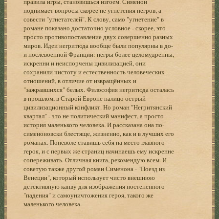
правила игры, становишься изгоем. Сименон
поднимает вопросы скорее не угнетения негров, а
совести "угнетателей". К слову, само "угнетение" в
романе показано достаточно условное - скорее, это
просто противопоставление двух совершенно разных
миров. Идеи негритюда вообще были популярны в до-
и послевоенной Франции: негры более целомудренны,
искренни и неиспорчены цивилизацией, они
сохранили чистоту и естественность человеческих
отношений, в отличие от извращённых и
"зажравшихся" белых. Философия негритюда осталась
в прошлом, в Старой Европе налицо острый
цивилизационный конфликт. Но роман "Негритянский
квартал" - это не политический манифест, а просто
история маленького человека. И рассказана она по-
сименоновски блестяще, жизненно, как и в лучших его
романах. Поневоле ставишь себя на место главного
героя, и с первых же страниц начинаешь ему искренне
сопереживать. Отличная книга, рекомендую всем. И
советую также другой роман Сименона - "Поезд из
Венеции", который использует чисто внешнюю
детективную канву для изображения постепенного
"падения" и самоуничтожения героя, такого же
маленького человека.