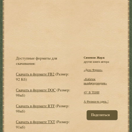
Доступные форматы для
Сименон Жорж
другие книги автора:
скачивания:
«Дело Фершо»
Скачать в формате FB2
(Размер:
92 Кб)
«Кабачок
ньюфаундлендцев»
Скачать в формате DOC
(Размер:
45° В ТЕНИ
98кб)
А Фелиси-то здесь !
Скачать в формате RTF
(Размер:
98кб)
Поделиться
Скачать в формате TXT
(Размер:
91кб)