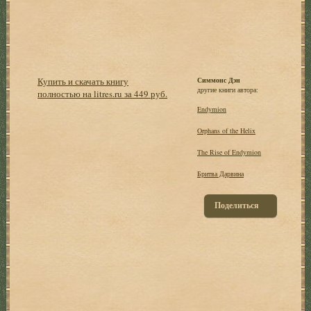
Купить и скачать книгу
Симмонс Дэн
другие книги автора:
полностью на litres.ru за 449 руб.
Endymion
Orphans of the Helix
The Rise of Endymion
Бритва Дарвина
Поделиться