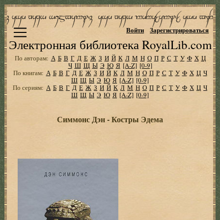
Войти
Зарегистрироваться
Электронная библиотека RoyalLib.com
По авторам:
А
Б
В
Г
Д
Е
Ж
З
И
Й
К
Л
М
Н
О
П
Р
С
Т
У
Ф
Х
Ц
Ч
Ш
Щ
Ы
Э
Ю
Я
[A-Z]
[0-9]
По книгам:
А
Б
В
Г
Д
Е
Ж
З
И
Й
К
Л
М
Н
О
П
Р
С
Т
У
Ф
Х
Ц
Ч
Ш
Щ
Ы
Э
Ю
Я
[A-Z]
[0-9]
По сериям:
А
Б
В
Г
Д
Е
Ж
З
И
Й
К
Л
М
Н
О
П
Р
С
Т
У
Ф
Х
Ц
Ч
Ш
Щ
Ы
Э
Ю
Я
[A-Z]
[0-9]
Симмонс Дэн - Костры Эдема