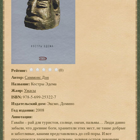
Рейтинг:
(0)
Автор:
Симмонс Дэн
Название:
Костры Эдема
Жанр:
Ужасы
ISBN:
978-5-699-25322-7
Издательский дом:
Эксмо, Домино
Год издания:
2008
Аннотация:
Гавайи – рай для туристов, солнце, океан, пальмы… Люди давно
забыли, что древние боги, хранители этих мест, не такие добрые
и заботливые, какими представлялись до сей поры. И вот
просыпаются дремлющие вулканы, заливая остров лавовыми