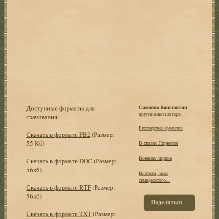
Доступные форматы для
Симонов Константин
другие книги автора:
скачивания:
Бессмертная фамилия
Скачать в формате FB2
(Размер:
55 Кб)
В скалах Норвегии
Военная лирика
Скачать в формате DOC
(Размер:
56кб)
Вьетнам, зима
семидесятого...
Скачать в формате RTF
(Размер:
56кб)
Поделиться
Скачать в формате TXT
(Размер: