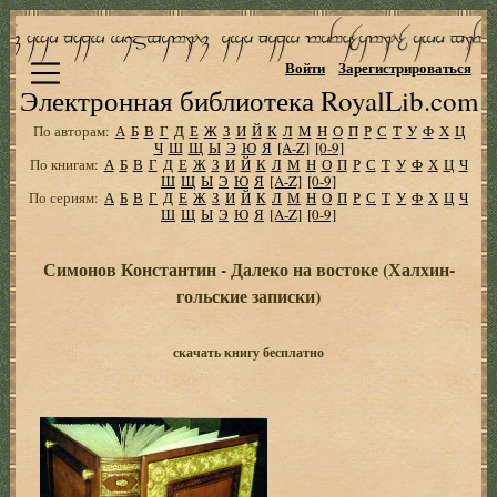
Войти
Зарегистрироваться
Электронная библиотека RoyalLib.com
По авторам:
А
Б
В
Г
Д
Е
Ж
З
И
Й
К
Л
М
Н
О
П
Р
С
Т
У
Ф
Х
Ц
Ч
Ш
Щ
Ы
Э
Ю
Я
[A-Z]
[0-9]
По книгам:
А
Б
В
Г
Д
Е
Ж
З
И
Й
К
Л
М
Н
О
П
Р
С
Т
У
Ф
Х
Ц
Ч
Ш
Щ
Ы
Э
Ю
Я
[A-Z]
[0-9]
По сериям:
А
Б
В
Г
Д
Е
Ж
З
И
Й
К
Л
М
Н
О
П
Р
С
Т
У
Ф
Х
Ц
Ч
Ш
Щ
Ы
Э
Ю
Я
[A-Z]
[0-9]
Симонов Константин - Далеко на востоке (Халхин-
гольские записки)
скачать книгу бесплатно