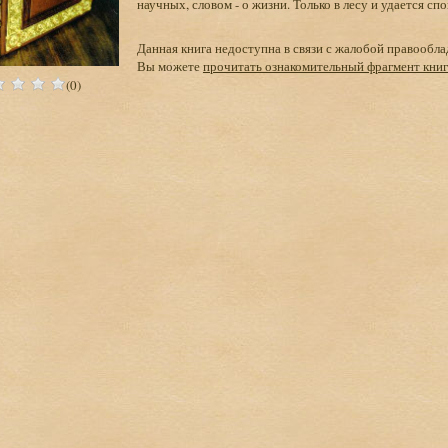
научных, словом - о жизни. Только в лесу и удается спо
Данная книга недоступна в связи с жалобой правообла
Вы можете
прочитать ознакомительный фрагмент кни
(0)