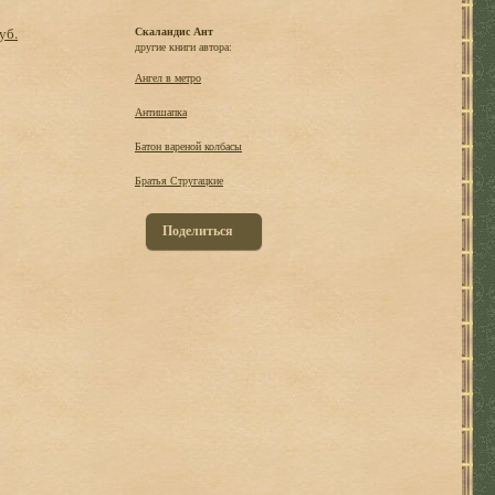
уб.
Скаландис Ант
другие книги автора:
Ангел в метро
Антишапка
Батон вареной колбасы
Братья Стругацкие
Поделиться