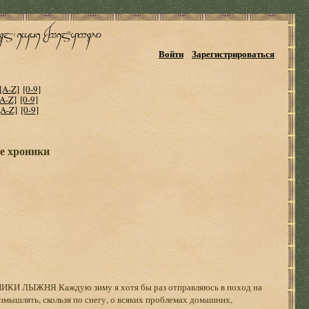
Войти
Зарегистрироваться
[A-Z]
[0-9]
[A-Z]
[0-9]
[A-Z]
[0-9]
е хроники
КИ ЛЫЖНЯ Каждую зиму я хотя бы раз отправляюсь в поход на
змышлять, скользя по снегу, о всяких проблемах домашних,