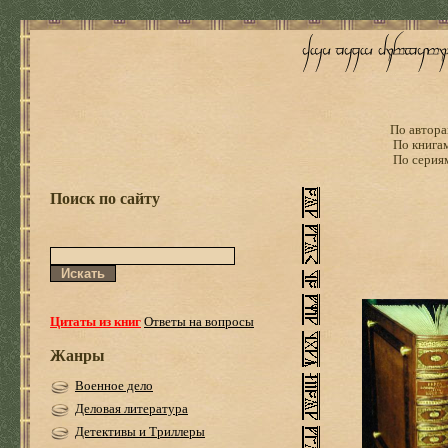
По автора
По книга
По серия
Поиск по сайту
Цитаты из книг
Ответы на вопросы
Жанры
Военное дело
Деловая литература
Детективы и Триллеры