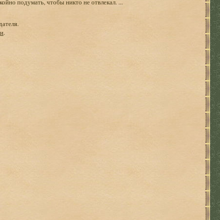
койно подумать, чтобы никто не отвлекал. ...
дателя.
ги
.