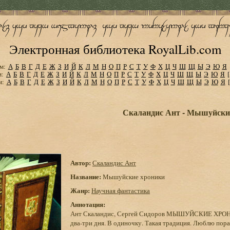
Электронная библиотека RoyalLib.com
м:
А
Б
В
Г
Д
Е
Ж
З
И
Й
К
Л
М
Н
О
П
Р
С
Т
У
Ф
Х
Ц
Ч
Ш
Щ
Ы
Э
Ю
Я
м:
А
Б
В
Г
Д
Е
Ж
З
И
Й
К
Л
М
Н
О
П
Р
С
Т
У
Ф
Х
Ц
Ч
Ш
Щ
Ы
Э
Ю
Я
м:
А
Б
В
Г
Д
Е
Ж
З
И
Й
К
Л
М
Н
О
П
Р
С
Т
У
Ф
Х
Ц
Ч
Ш
Щ
Ы
Э
Ю
Я
Скаландис Ант - Мышуйски
Автор:
Скаландис Ант
Название:
Мышуйские хроники
Жанр:
Научная фантастика
Аннотация:
Ант Скаландис, Сергей Сидоров МЫШУЙСКИЕ ХРОНИ
два-три дня. В одиночку. Такая традиция. Люблю пора