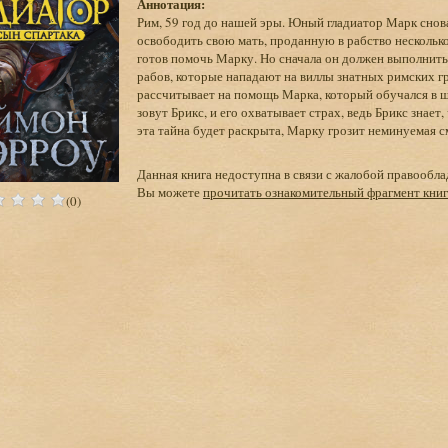
Аннотация:
Рим, 59 год до нашей эры. Юный гладиатор Марк снов
освободить свою мать, проданную в рабство несколько
готов помочь Марку. Но сначала он должен выполнить
рабов, которые нападают на виллы знатных римских г
рассчитывает на помощь Марка, который обучался в ш
зовут Брикс, и его охватывает страх, ведь Брикс знает
эта тайна будет раскрыта, Марку грозит неминуемая 
Данная книга недоступна в связи с жалобой правообла
Вы можете
прочитать ознакомительный фрагмент кни
(0)