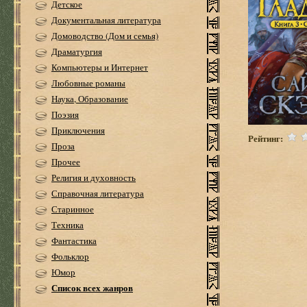
Детское
Документальная литература
Домоводство (Дом и семья)
Драматургия
Компьютеры и Интернет
Любовные романы
Наука, Образование
Поэзия
Приключения
Рейтинг:
Проза
Прочее
Религия и духовность
Справочная литература
Старинное
Техника
Фантастика
Фольклор
Юмор
Список всех жанров