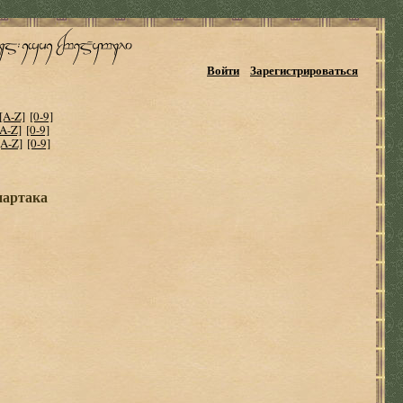
Войти
Зарегистрироваться
[A-Z]
[0-9]
[A-Z]
[0-9]
[A-Z]
[0-9]
партака