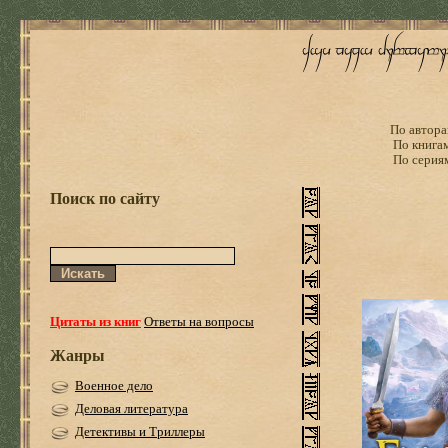
По автора
По книга
По серия
Поиск по сайту
Цитаты из книг
Ответы на вопросы
Жанры
Военное дело
Деловая литература
Детективы и Триллеры