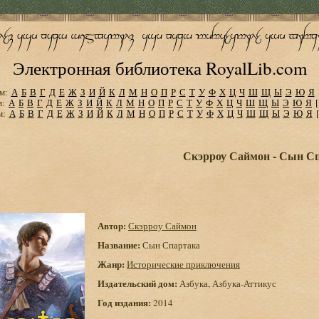
Электронная библиотека RoyalLib.com
м:
А
Б
В
Г
Д
Е
Ж
З
И
Й
К
Л
М
Н
О
П
Р
С
Т
У
Ф
Х
Ц
Ч
Ш
Щ
Ы
Э
Ю
Я
м:
А
Б
В
Г
Д
Е
Ж
З
И
Й
К
Л
М
Н
О
П
Р
С
Т
У
Ф
Х
Ц
Ч
Ш
Щ
Ы
Э
Ю
Я
м:
А
Б
В
Г
Д
Е
Ж
З
И
Й
К
Л
М
Н
О
П
Р
С
Т
У
Ф
Х
Ц
Ч
Ш
Щ
Ы
Э
Ю
Я
Скэрроу Саймон - Сын С
Автор:
Скэрроу Саймон
Название:
Сын Спартака
Жанр:
Исторические приключения
Издательский дом:
Азбука, Азбука-Аттикус
Год издания:
2014