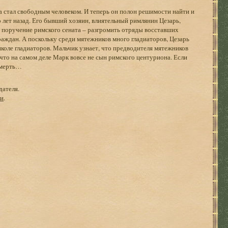
а стал свободным человеком. И теперь он полон решимости найти и
 лет назад. Его бывший хозяин, влиятельный римлянин Цезарь,
 поручение римского сената – разгромить отряды восставших
раждан. А поскольку среди мятежников много гладиаторов, Цезарь
коле гладиаторов. Мальчик узнает, что предводителя мятежников
, что на самом деле Марк вовсе не сын римского центуриона. Если
смерть…
дателя.
ги
.