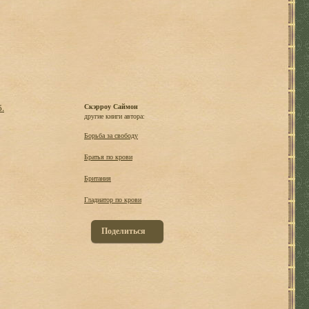
б.
Скэрроу Саймон
другие книги автора:
Борьба за свободу
Братья по крови
Британия
Гладиатор по крови
Поделиться