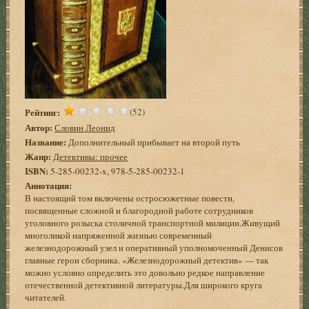
Рейтинг:
(52)
Автор:
Словин Леонид
Название:
Дополнительный прибывает на второй путь
Жанр:
Детективы: прочее
ISBN:
5-285-00232-x, 978-5-285-00232-1
Аннотация:
В настоящий том включены остросюжетные повести,
посвященные сложной и благородной работе сотрудников
уголовного розыска столичной транспортной милиции.Живущий
многоликой напряженной жизнью современный
железнодорожный узел и оперативный уполномоченный Денисов
главные герои сборника. «Железнодорожный детектив» — так
можно условно определить это довольно редкое направление
отечественной детективной литературы.Для широкого круга
читателей.