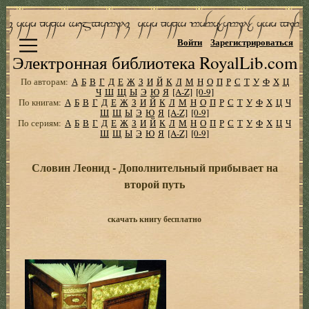
Войти
Зарегистрироваться
Электронная библиотека RoyalLib.com
По авторам:
А
Б
В
Г
Д
Е
Ж
З
И
Й
К
Л
М
Н
О
П
Р
С
Т
У
Ф
Х
Ц
Ч
Ш
Щ
Ы
Э
Ю
Я
[A-Z]
[0-9]
По книгам:
А
Б
В
Г
Д
Е
Ж
З
И
Й
К
Л
М
Н
О
П
Р
С
Т
У
Ф
Х
Ц
Ч
Ш
Щ
Ы
Э
Ю
Я
[A-Z]
[0-9]
По сериям:
А
Б
В
Г
Д
Е
Ж
З
И
Й
К
Л
М
Н
О
П
Р
С
Т
У
Ф
Х
Ц
Ч
Ш
Щ
Ы
Э
Ю
Я
[A-Z]
[0-9]
Словин Леонид - Дополнительный прибывает на
второй путь
скачать книгу бесплатно