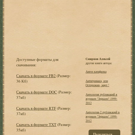
Доступные форматы для
Смирнов Алексей
другие книги автора:
скачивания:
Ангел катафалка
Скачать в формате FB2
(Размер:
36 Кб)
Антигримаса, или
Осторожно, март !
Скачать в формате DOC
(Размер:
Антология публикаций в
37кб)
журнале "Зеркало" 1999-
2012
Скачать в формате RTF
(Размер:
Антология-2 публикаций в
37кб)
журнале "Зеркало" 1999-
2012
Скачать в формате TXT
(Размер:
35кб)
Поделиться