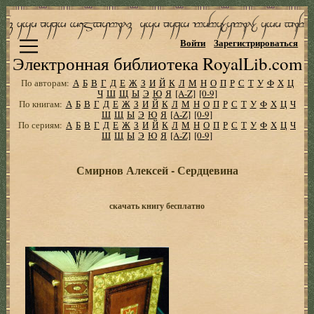
Войти
Зарегистрироваться
Электронная библиотека RoyalLib.com
По авторам:
А
Б
В
Г
Д
Е
Ж
З
И
Й
К
Л
М
Н
О
П
Р
С
Т
У
Ф
Х
Ц
Ч
Ш
Щ
Ы
Э
Ю
Я
[A-Z]
[0-9]
По книгам:
А
Б
В
Г
Д
Е
Ж
З
И
Й
К
Л
М
Н
О
П
Р
С
Т
У
Ф
Х
Ц
Ч
Ш
Щ
Ы
Э
Ю
Я
[A-Z]
[0-9]
По сериям:
А
Б
В
Г
Д
Е
Ж
З
И
Й
К
Л
М
Н
О
П
Р
С
Т
У
Ф
Х
Ц
Ч
Ш
Щ
Ы
Э
Ю
Я
[A-Z]
[0-9]
Смирнов Алексей - Сердцевина
скачать книгу бесплатно