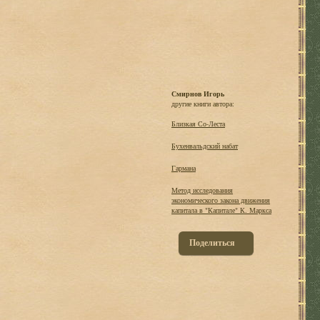
Смирнов Игорь
другие книги автора:
Близкая Со-Леста
Бухенвальдский набат
Гармана
Метод исследования
экономического закона движения
капитала в "Капитале" К. Маркса
Поделиться