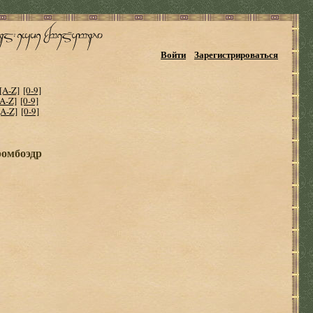
Войти
Зарегистрироваться
[A-Z]
[0-9]
[A-Z]
[0-9]
[A-Z]
[0-9]
ромбоэдр