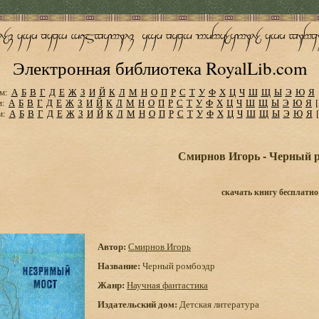
Электронная библиотека RoyalLib.com
м:
А
Б
В
Г
Д
Е
Ж
З
И
Й
К
Л
М
Н
О
П
Р
С
Т
У
Ф
Х
Ц
Ч
Ш
Щ
Ы
Э
Ю
Я
м:
А
Б
В
Г
Д
Е
Ж
З
И
Й
К
Л
М
Н
О
П
Р
С
Т
У
Ф
Х
Ц
Ч
Ш
Щ
Ы
Э
Ю
Я
м:
А
Б
В
Г
Д
Е
Ж
З
И
Й
К
Л
М
Н
О
П
Р
С
Т
У
Ф
Х
Ц
Ч
Ш
Щ
Ы
Э
Ю
Я
Смирнов Игорь - Черный 
скачать книгу бесплатно
Автор:
Смирнов Игорь
Название:
Черный ромбоэдр
Жанр:
Научная фантастика
Издательский дом:
Детская литература