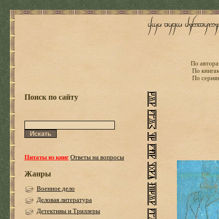
По автора
По книга
По серия
Поиск по сайту
Цитаты из книг
Ответы на вопросы
Жанры
Военное дело
Деловая литература
Детективы и Триллеры